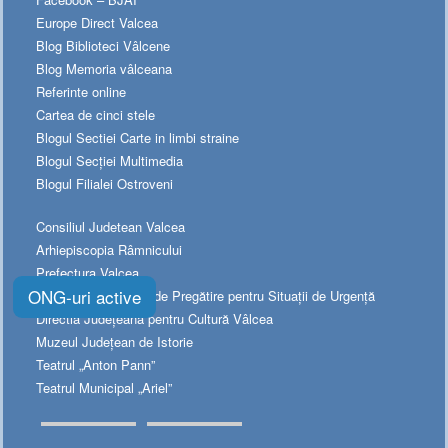
Europe Direct Valcea
Blog Biblioteci Vâlcene
Blog Memoria vâlceana
Referinte online
Cartea de cinci stele
Blogul Sectiei Carte in limbi straine
Blogul Secției Multimedia
Blogul Filialei Ostroveni
Consiliul Judetean Valcea
Arhiepiscopia Râmnicului
Prefectura Valcea
ONG-uri active
Platforma Naționala de Pregătire pentru Situații de Urgență
Directia Judeţeană pentru Cultură Vâlcea
Muzeul Judeţean de Istorie
Teatrul „Anton Pann”
Teatrul Municipal „Ariel”