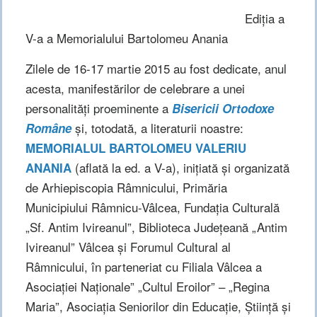
Ediţia a
V-a a Memorialului Bartolomeu Anania
Zilele de 16-17 martie 2015 au fost dedicate, anul
acesta, manifestărilor de celebrare a unei
personalităţi proeminente a
Bisericii Ortodoxe
şi, totodată, a literaturii noastre:
Române
MEMORIALUL BARTOLOMEU VALERIU
(aflată la ed. a V-a), iniţiată şi organizată
ANANIA
de Arhiepiscopia Râmnicului, Primăria
Municipiului Râmnicu-Vâlcea, Fundaţia Culturală
„Sf. Antim Ivireanul”, Biblioteca Judeţeană „Antim
Ivireanul” Vâlcea şi Forumul Cultural al
Râmnicului, în parteneriat cu Filiala Vâlcea a
Asociaţiei Naţionale” „Cultul Eroilor” – „Regina
Maria”, Asociaţia Seniorilor din Educaţie, Ştiinţă şi