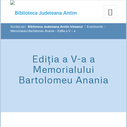
Sunteți aici:
/
Evenimente
/
Biblioteca Judeteana Antim Ivireanul
Memorialului Bartolomeu Anania – Editia a V – a
Ediţia a V-a a
Memorialului
Bartolomeu Anania