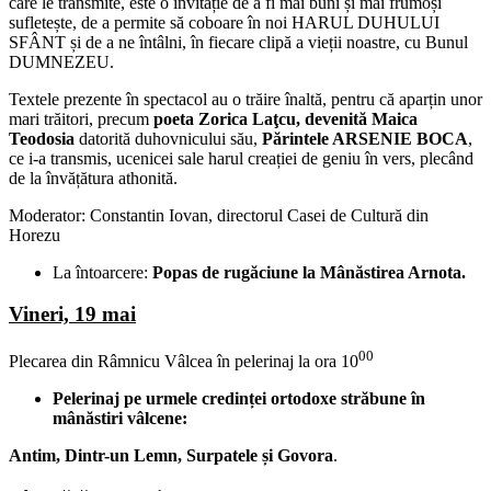
care le transmite, este o invitație de a fi mai buni și mai frumoși
sufletește, de a permite să coboare în noi HARUL DUHULUI
SFÂNT și de a ne întâlni, în fiecare clipă a vieții noastre, cu Bunul
DUMNEZEU.
Textele prezente în spectacol au o trăire înaltă, pentru că aparțin unor
mari trăitori, precum
poeta Zorica Laţcu, devenită Maica
Teodosia
datorită duhovnicului său,
Părintele ARSENIE BOCA
,
ce i-a transmis, ucenicei sale harul creației de geniu în vers, plecând
de la învățătura athonită.
Moderator: Constantin Iovan, directorul Casei de Cultură din
Horezu
La întoarcere:
Popas de rugăciune la Mânăstirea Arnota.
Vineri, 19 mai
00
Plecarea din Râmnicu Vâlcea în pelerinaj la ora 10
Pelerinaj pe urmele credinței ortodoxe străbune în
mânăstiri vâlcene:
Antim, Dintr-un Lemn, Surpatele și Govora
.