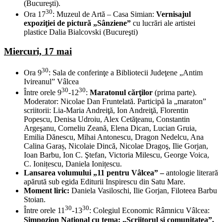
(Bucureşti).
30
Ora 17
: Muzeul de Artă – Casa Simian:
Vernisajul
expoziţiei de pictură „Sânziene”
cu lucrări ale artistei
plastice Dalia Bialcovski (Bucureşti)
Miercuri, 17 mai
30
Ora 9
: Sala de conferinţe a Bibliotecii Judeţene „Antim
Ivireanul” Vâlcea
30
30
Între orele 9
-12
:
Maratonul cărţilor
(prima parte).
Moderator: Nicolae Dan Fruntelată. Participă la „maraton”
scriitorii: Lia-Maria Andreiţă, Ion Andreiţă, Florentin
Popescu, Denisa Udroiu, Alex Cetăţeanu, Constantin
Argeşanu, Corneliu Zeană, Elena Dican, Lucian Gruia,
Emilia Dănescu, Mihai Antonescu, Dragon Nedelcu, Ana
Calina Garaș, Nicolaie Dincă, Nicolae Dragoş, Ilie Gorjan,
Ioan Barbu, Ion C. Ştefan, Victoria Milescu, George Voica,
C. Ionițescu, Daniela Ionițescu.
Lansarea volumului „11 pentru Vâlcea” –
antologie literară
apărută sub egida Editurii Inspirescu din Satu Mare.
Moment liric:
Daniela Vasiloschi, Ilie Gorjan, Filoteea Barbu
Stoian.
30
30
Între orele 11
-13
: Colegiul Economic Râmnicu Vâlcea:
Simpozion Național cu tema: „Scriitorul și comunitatea”,