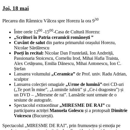
Joi, 18 mai
30
Plecarea din Râmnicu Vâlcea spre Horezu la ora 9
00
00
Între orele 12
-15
-Casa de Cultură Horezu:
„Scriitori în Patria ceramicii românești ”
Cuvânt de salut
din partea primarului orașului Horezu,
Nicolae Sărdărescu
Poeți în recital:
Nicolae Dan Fruntelată, Ion Andreiță,
Passionaria Stoicescu, Corneliu Irod, Mihai Hafia Traista,
Alex Cetățeanu, Emilia Dănescu, Mihai Antonescu, Ion C.
Ștefan
Lansarea volumului
„Ceramica”
de Prof. univ. Radu Adrian,
sculptor
Lansarea colecției omagiale
„Urme de lumină”-
trei CD-uri
(„Te port în mine”, „Luminile iubirii” și „Ce-i dragostea”) și
un DVD – „Miresme de rai”. Lansările sunt urmate de o
sesiune de autografe.
Spectacolul extraordinar
„MIRESME DE RAI”
cu
participarea actriței
Manuela Golescu
și a protopsalt
Dimitrie
Voicescu
(București).
Spectacolul „MIRESME DE RAI”, prin frumusețea și emoția pe