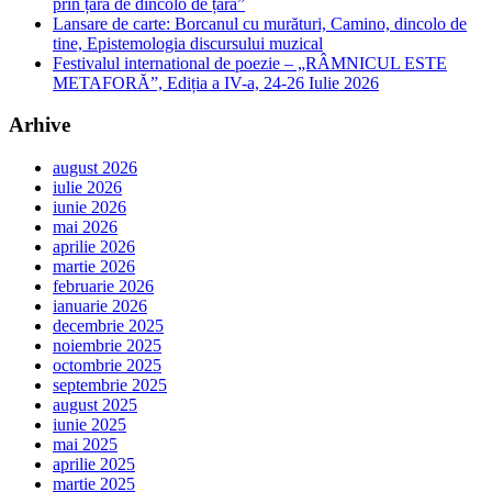
prin țara de dincolo de țară”
Lansare de carte: Borcanul cu murături, Camino, dincolo de
tine, Epistemologia discursului muzical
Festivalul international de poezie – „RÂMNICUL ESTE
METAFORĂ”, Ediția a IV-a, 24-26 Iulie 2026
Arhive
august 2026
iulie 2026
iunie 2026
mai 2026
aprilie 2026
martie 2026
februarie 2026
ianuarie 2026
decembrie 2025
noiembrie 2025
octombrie 2025
septembrie 2025
august 2025
iunie 2025
mai 2025
aprilie 2025
martie 2025