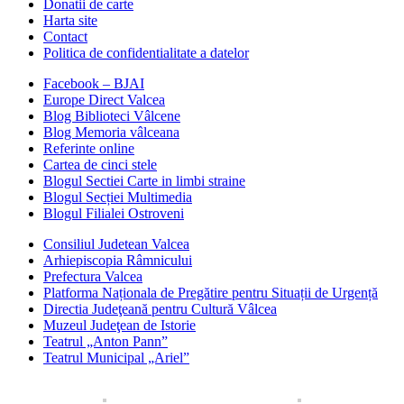
Donatii de carte
Harta site
Contact
Politica de confidentialitate a datelor
Facebook – BJAI
Europe Direct Valcea
Blog Biblioteci Vâlcene
Blog Memoria vâlceana
Referinte online
Cartea de cinci stele
Blogul Sectiei Carte in limbi straine
Blogul Secției Multimedia
Blogul Filialei Ostroveni
Consiliul Judetean Valcea
Arhiepiscopia Râmnicului
Prefectura Valcea
Platforma Naționala de Pregătire pentru Situații de Urgență
Directia Judeţeană pentru Cultură Vâlcea
Muzeul Judeţean de Istorie
Teatrul „Anton Pann”
Teatrul Municipal „Ariel”