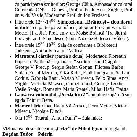
cu participarea scriitorilor: George Călin, Ambasador cultural
Convenția ONU – Geneva; Prof. univ. dr. Anca Sîrghie; Prof.
univ. dr. Vasile Moderator: Prof. dr. Ion Predescu.
30
00
Între orele 12
-14
: S
impozionul „Brâncuși – cioplitorul
în duh”
, cu participarea brâncușiologilor Prof. univ. dr. Ion
Mocioi (Tg. Jiu), Prof. univ. dr. Moise Bojincă (Tg. Jiu) și
Prof. Ștefan I. Stăiculescu (com. Nicolae Bălcescu-Vâlcea).
30
30
Între orele 15
-18
: Sala de conferințe a Bibliotecii
Județene „Antim Ivireanul” Vâlcea
Maratonul cărților
(partea a doua). Moderator: Florentin
Popescu. Participă la „maraton” scriitorii: Ion Drăghici,
George V. Precup, Sergiu Ștefan Gorjan, Filoteea Barbu
Stoian, Yusuf Mermin, Eliza Roha, Emil Lungeanu, Șerban
Codrin, Gabriela Banu, Vasian Mircescu, Felix Sima, Anca
Sîrghie, Victoria Pătrașcu, Corneliu Irod, George Terziu,
Vasile Szolga, Romanița Maria Ștențel, Mihai Hafia Traista.
Lansarea volumului „Poezia turcă”-
antologie apărută sub
egida Editurii Betta.
Moment liric:
Ioan Radu Văcărescu, Doru Moțoc, Victoria
Milescu, Nicolaie Dincă.
00
Ora 19
: Teatrul „Anton Pann” – Sala mică:
Vizionarea piesei de teatru
„Crize” de Mihai Ignat
, în regia lui
Bogdan Tudor – Pelerin