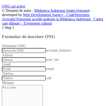
ONG-uri active
© Drepturi de autor -
Biblioteca Judeteana Antim Ivireanul
-
developed by
Web Development Agency - CodeStructures
Avocatul Poporului acordă audienţe la Biblioteca Judeţeană
Cartea
care dăinuie – Eveniment cultural
1
Step 1
Formular de inscriere ONG
Denumire ONG
account_balance
Adresa
near_me
Email
email
Telefon
call
Misiune