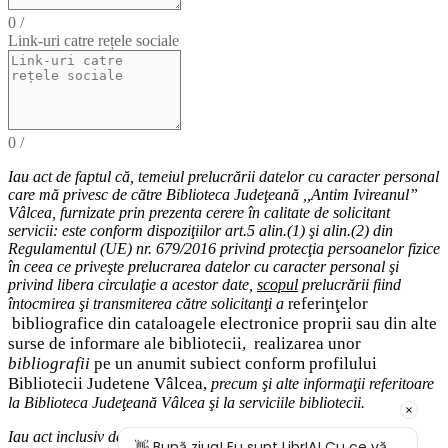
0
/
Link-uri catre rețele sociale
0
/
Iau act de faptul că,
temeiul
prelucrării datelor cu caracter personal
care mă privesc de către Biblioteca Judeţeană ,,Antim Ivireanul”
Vâlcea, furnizate prin prezenta cerere în calitate de solicitant
servicii: este conform dispoziţiilor art.5 alin.(1) şi alin.(2) din
Regulamentul (UE) nr. 679/2016 privind protecţia persoanelor fizice
în ceea ce priveşte prelucrarea datelor cu caracter personal şi
privind libera circulaţie a acestor date
,
scopul
prelucrării fiind
eferinţelor
întocmirea
şi
transmiterea
către solicitanţi a
r
bibliografice
din cataloagele electronice proprii sau din alte
surse de informare ale bibliotecii,
realizarea unor
bibliografii
pe un anumit subiect conform profilului
Bibliotecii Judetene Vâlcea,
precum şi alte
informaţii
referitoare
la Biblioteca Judeţeană Vâlcea şi
la serviciile bibliotecii
.
Iau act inclusiv de drepturile pe care le am (
dreptul de acces
la