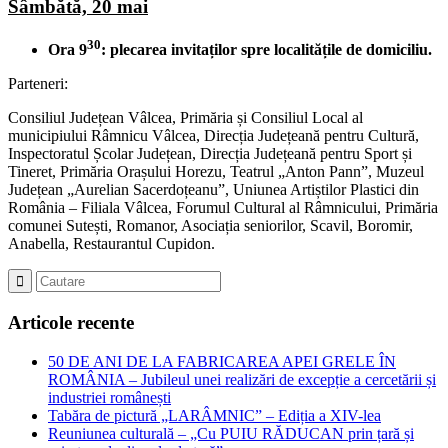
Sâmbătă, 20 mai
30
Ora 9
: plecarea invitaților spre localitățile de domiciliu.
Parteneri:
Consiliul Județean Vâlcea, Primăria și Consiliul Local al
municipiului Râmnicu Vâlcea, Direcția Județeană pentru Cultură,
Inspectoratul Școlar Județean, Direcția Județeană pentru Sport și
Tineret, Primăria Orașului Horezu, Teatrul „Anton Pann”, Muzeul
Județean „Aurelian Sacerdoțeanu”, Uniunea Artiștilor Plastici din
România – Filiala Vâlcea, Forumul Cultural al Râmnicului, Primăria
comunei Sutești, Romanor, Asociația seniorilor, Scavil, Boromir,
Anabella, Restaurantul Cupidon.
Articole recente
50 DE ANI DE LA FABRICAREA APEI GRELE ÎN
ROMÂNIA – Jubileul unei realizări de excepție a cercetării și
industriei românești
Tabăra de pictură „LARÂMNIC” – Ediția a XIV-lea
Reuniunea culturală – „Cu PUIU RĂDUCAN prin țară și