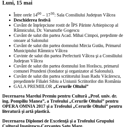
Luni, 15 mai
00
30
Între orele 14
– 17
: Sala Consiliului Judeţean Vâlcea
Deschiderea festivă
Cuvânt de înţelepciune rostit de ÎPS Părinte Arhiepiscop al
Râmnicului, Dr. Varsanufie Gogescu
Cuvânt de salut din partea Acad. Mihai Cimpoi, preţedinte de
onoare al Salonului
Cuvânt de salut din partea domnului Mircia Gutău, Primarul
Municipiului Râmnicu Vâlcea
Cuvinte de salut din partea Prefecturii Vâlcea şi a Consiliului
Judeţean Vâlcea
Cuvânt de salut din partea domnului Ion Horăscu, primarul
comunei Prundeni (fondator şi organizator al Salonului).
Cuvânt de salut din partea scriitorului Ioan Radu Văcărescu,
preşedintele Filialei Sibiu a Uniunii Scriitorilor din România
GALA PREMIILOR
„Cerurile Oltului”
Decernarea Marelui Premiu pentru Cultură „Prof. univ. dr.
ing. Pompiliu Manea”, a Trofeului „Cerurile Oltului” pentru
OPERA OMNIA 2017 şi a Trofeului „Cerurile Oltului” pentru
literatură şi artă plastică.
Decernarea Diplomei de Excelenţă şi a Trofeului Grupului
Cultural Inspirescu-Cervantes Satu Mare.