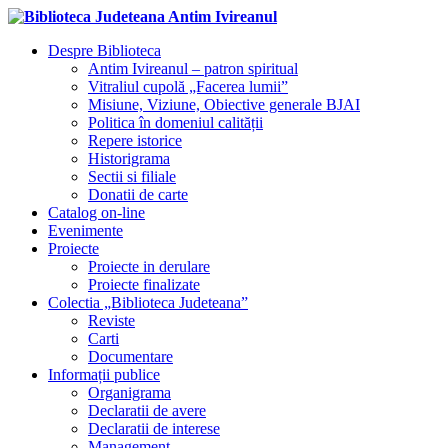
Despre Biblioteca
Antim Ivireanul – patron spiritual
Vitraliul cupolă „Facerea lumii”
Misiune, Viziune, Obiective generale BJAI
Politica în domeniul calității
Repere istorice
Historigrama
Sectii si filiale
Donatii de carte
Catalog on-line
Evenimente
Proiecte
Proiecte in derulare
Proiecte finalizate
Colectia „Biblioteca Judeteana”
Reviste
Carti
Documentare
Informații publice
Organigrama
Declaratii de avere
Declaratii de interese
Management