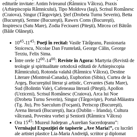
editurile invitate: Antim Ivireanul (Râmnicu Vâlcea), Praxis
(Arhiepiscopia Râmnicului), Tipo Moldova (Iaşi), Scrisul Românesc
(Craiova), Singur (Târgovişte), Ştef (Drobeta Turnu Severin), Betta
(Bucureşti), Semne (Bucureşti), Rawex Coms (Bucureşti),
Inspirescu (Satu Mare), Zodia Fecioarei (Piteşti), Mircea cel Bătrân
(Băile Olăneşti).
45
45
10
-11
:
Poeţi în recital:
Vasile Tărâţeanu, Passionaria
Stoicescu, Nicolae Dan Fruntelată, George Călin, George
Terziu, Felix Sima.
00
00
Între orele 12
-14
:
Reviste în Agora:
Martyria (Revistă de
teologie şi spiritualitate ortodoxă editată de Arhiepiscopia
Râmnicului), Rotonda valahă (Râmnicu Vâlcea), Destine
Literare (Montreal-Canada), Euphorion (Sibiu), Curtea de la
Argeş, Bucureştiul literar şi artistic, Cervantes (Satu Mare),
Sud (Bolintin Vale), Cafeneaua literară (Piteşti), Apollon
(Urziceni), Scrisul Românesc (Craiova), Arca lui Noe
(Drobeta Turnu Severin), Singur (Târgovişte), Portal-Măiastra
(Tg. Jiu), Pro Saeculum (Focşani), Periscop (Bucureşti),
Arena literară (Bucureşti), Itaca (Dublin – Irlanda), Cultura
vâlceană, Povestea vorbei şi Seniorii (Râmnicu Vâlcea)
45
Ora 15
: Muzeul Judeţean „Aurelian Sacerdoţeanu”:
Vernisajul Expoziţiei de tapiserie „Ave Maria!”,
cu lucrări
ale artistei plastice Lia-Maria Andreiţă, scriitor şi diplomat