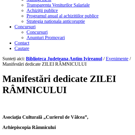
Transparenta Veniturilor Salariale
Achiziții publice
Programul anual al achizitiilor publice
Strategia nationala anticoruptie
Concursuri
Concursuri
Anunturi Promovari
Contact
Cautare
Sunteți aici:
Biblioteca Judeteana Antim Ivireanul
/
Evenimente
/
Manifestări dedicate ZILEI RÂMNICULUI
Manifestări dedicate ZILEI
RÂMNICULUI
Asocia
ţ
ia Culturală „Curierul de Vâlcea”,
Arhiepiscopia Râmnicului