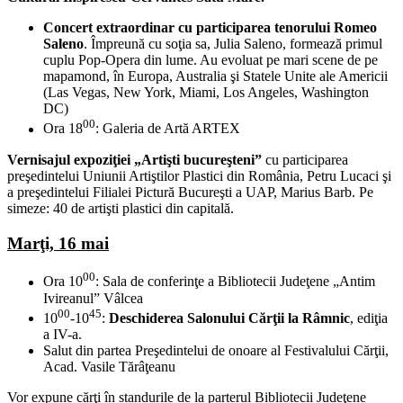
Concert extraordinar cu participarea tenorului Romeo
Saleno
. Împreună cu soţia sa, Julia Saleno, formează primul
cuplu Pop-Opera din lume. Au evoluat pe mari scene de pe
mapamond, în Europa, Australia şi Statele Unite ale Americii
(Las Vegas, New York, Miami, Los Angeles, Washington
DC)
00
Ora 18
: Galeria de Artă ARTEX
Vernisajul expoziţiei „Artişti bucureşteni”
cu participarea
preşedintelui Uniunii Artiştilor Plastici din România, Petru Lucaci şi
a preşedintelui Filialei Pictură Bucureşti a UAP, Marius Barb. Pe
simeze: 40 de artişti plastici din capitală.
Marţi, 16 mai
00
Ora 10
: Sala de conferinţe a Bibliotecii Judeţene „Antim
Ivireanul” Vâlcea
00
45
10
-10
:
Deschiderea Salonului Cărţii la Râmnic
, ediţia
a IV-a.
Salut din partea Preşedintelui de onoare al Festivalului Cărţii,
Acad. Vasile Tărâţeanu
Vor expune cărţi în standurile de la parterul Bibliotecii Judeţene