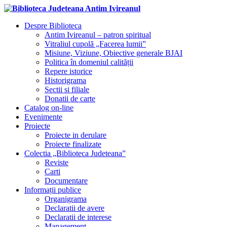
Despre Biblioteca
Antim Ivireanul – patron spiritual
Vitraliul cupolă „Facerea lumii”
Misiune, Viziune, Obiective generale BJAI
Politica în domeniul calității
Repere istorice
Historigrama
Sectii si filiale
Donatii de carte
Catalog on-line
Evenimente
Proiecte
Proiecte in derulare
Proiecte finalizate
Colectia „Biblioteca Judeteana”
Reviste
Carti
Documentare
Informații publice
Organigrama
Declaratii de avere
Declaratii de interese
Management