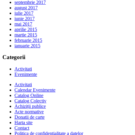
septembrie 2017
august 2017
iulie 2017
iunie 2017
mai 2017
aprilie 2015
martie 2015
februarie 2015
ianuarie 2015
Categorii
Activitati
Evenimente
Activitati
Calendar Evenimente
Catalog Online
Catalog Colectiv
Achiziții publice
Acte normative
Donatii de carte
Harta site
Contact
Politica de confidentialitate a datelor