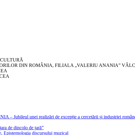
I CULTURĂ
ORILOR DIN ROMÂNIA, FILIALA „VALERIU ANANIA” VÂL
CEA
LCEA
eul unei realizări de excepție a cercetării și industriei române
ra de dincolo de țară”
e, Epistemologia discursului muzical