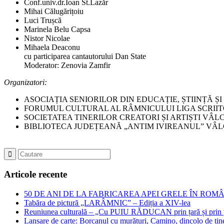
Conf.univ.dr.Ioan St.Lazăr
Mihai Călugărițoiu
Luci Trușcă
Marinela Belu Capsa
Nistor Nicolae
Mihaela Deaconu
cu participarea cantautorului Dan State
Moderator: Zenovia Zamfir
Organizatori:
ASOCIAȚIA SENIORILOR DIN EDUCAȚIE, ȘTIINȚĂ Ș
FORUMUL CULTURAL AL RÂMNICULUI LIGA SCRIIT
SOCIETATEA TINERILOR CREATORI ȘI ARTIȘTI VÂL
BIBLIOTECA JUDEȚEANĂ „ANTIM IVIREANUL” VÂ
Articole recente
50 DE ANI DE LA FABRICAREA APEI GRELE ÎN ROMÂNIA – Jubil
Tabăra de pictură „LARÂMNIC” – Ediția a XIV-lea
Reuniunea culturală – „Cu PUIU RĂDUCAN prin țară și prin ța
Lansare de carte: Borcanul cu murături, Camino, dincolo de tin