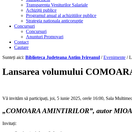
Transparenta Veniturilor Salariale
Achiziții publice
Programul anual al achizitiilor publice
Strategia nationala anticoruptie
Concursuri
Concursuri
Anunturi Promovari
Contact
Cautare
Sunteți aici:
Biblioteca Judeteana Antim Ivireanul
/
Evenimente
/
L
Lansarea volumului COMOARA
Vă invităm să participați, joi, 5 iunie 2025, orele 16:00, Sala Multi
„COMOARA AMINTIRILOR”, autor MIOA
Invitați: