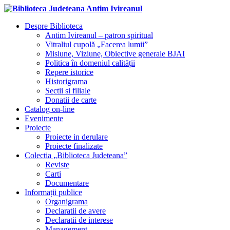
Despre Biblioteca
Antim Ivireanul – patron spiritual
Vitraliul cupolă „Facerea lumii”
Misiune, Viziune, Obiective generale BJAI
Politica în domeniul calității
Repere istorice
Historigrama
Sectii si filiale
Donatii de carte
Catalog on-line
Evenimente
Proiecte
Proiecte in derulare
Proiecte finalizate
Colectia „Biblioteca Judeteana”
Reviste
Carti
Documentare
Informații publice
Organigrama
Declaratii de avere
Declaratii de interese
Management