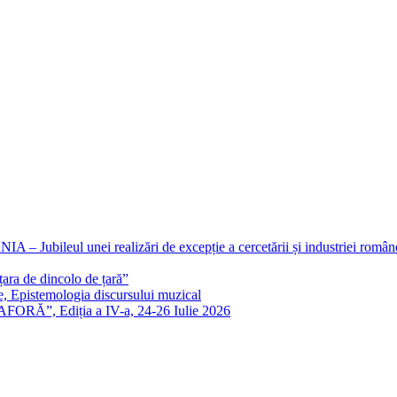
eul unei realizări de excepție a cercetării și industriei române
ra de dincolo de țară”
e, Epistemologia discursului muzical
FORĂ”, Ediția a IV-a, 24-26 Iulie 2026