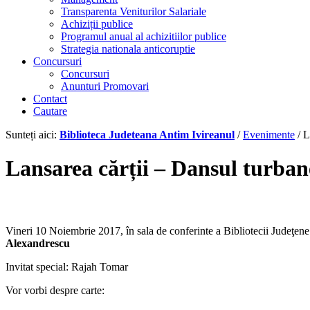
Transparenta Veniturilor Salariale
Achiziții publice
Programul anual al achizitiilor publice
Strategia nationala anticoruptie
Concursuri
Concursuri
Anunturi Promovari
Contact
Cautare
Sunteți aici:
Biblioteca Judeteana Antim Ivireanul
/
Evenimente
/
L
Lansarea cărții – Dansul turban
Vineri 10 Noiembrie 2017, în sala de conferinte a Bibliotecii Judeţene
Alexandrescu
Invitat special: Rajah Tomar
Vor vorbi despre carte: