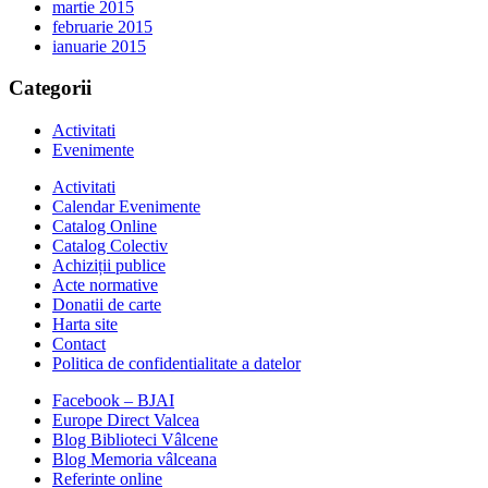
martie 2015
februarie 2015
ianuarie 2015
Categorii
Activitati
Evenimente
Activitati
Calendar Evenimente
Catalog Online
Catalog Colectiv
Achiziții publice
Acte normative
Donatii de carte
Harta site
Contact
Politica de confidentialitate a datelor
Facebook – BJAI
Europe Direct Valcea
Blog Biblioteci Vâlcene
Blog Memoria vâlceana
Referinte online