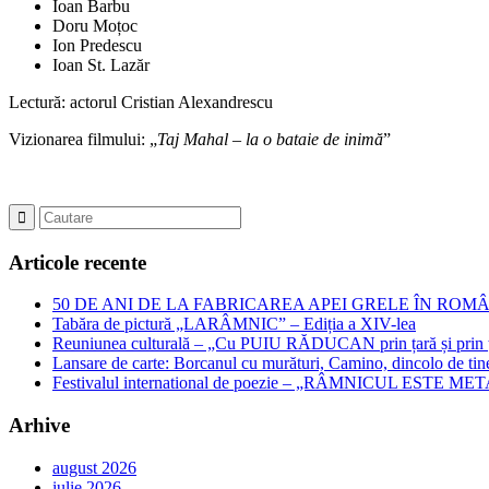
Ioan Barbu
Doru Moțoc
Ion Predescu
Ioan St. Lazăr
Lectură: actorul Cristian Alexandrescu
Vizionarea filmului: „
Taj Mahal – la o bataie de inimă
”
Articole recente
50 DE ANI DE LA FABRICAREA APEI GRELE ÎN ROMÂNIA – Jubil
Tabăra de pictură „LARÂMNIC” – Ediția a XIV-lea
Reuniunea culturală – „Cu PUIU RĂDUCAN prin țară și prin ța
Lansare de carte: Borcanul cu murături, Camino, dincolo de tin
Festivalul international de poezie – „RÂMNICUL ESTE META
Arhive
august 2026
iulie 2026