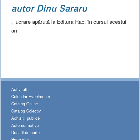
autor Dinu Sararu
, lucrare apărută la Editura Rao, în cursul acestui
an
Activitati
Calendar Evenimente
Catalog Online
Catalog Colectiv
Achiziții publice
Acte normative
Donatii de carte
Harta site