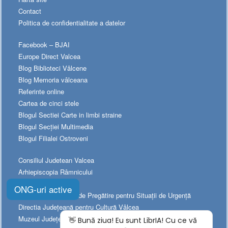
Contact
Politica de confidentialitate a datelor
Facebook – BJAI
Europe Direct Valcea
Blog Biblioteci Vâlcene
Blog Memoria vâlceana
Referinte online
Cartea de cinci stele
Blogul Sectiei Carte in limbi straine
Blogul Secției Multimedia
Blogul Filialei Ostroveni
Consiliul Judetean Valcea
Arhiepiscopia Râmnicului
Prefectura Valcea
ONG-uri active
Platforma Naționala de Pregătire pentru Situații de Urgență
Directia Judeţeană pentru Cultură Vâlcea
Muzeul Judeţean de Istorie