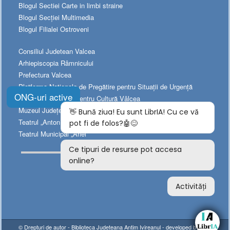
Blogul Sectiei Carte in limbi straine
Blogul Secției Multimedia
Blogul Filialei Ostroveni
Consiliul Judetean Valcea
Arhiepiscopia Râmnicului
Prefectura Valcea
Platforma Naționala de Pregătire pentru Situații de Urgență
ONG-uri active
Directia Judeţeană pentru Cultură Vâlcea
Muzeul Judeţean de Istorie
Teatrul „Anton Pann”
Teatrul Municipal „Ariel”
© Drepturi de autor -
Biblioteca Judeteana Antim Ivireanul
- developed by