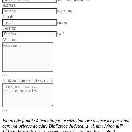
Adresa
near_me
Email
email
Telefon
call
Misiune
0
/
Link-uri catre rețele sociale
0
/
Iau act de faptul că,
temeiul
prelucrării datelor cu caracter personal
care mă privesc de către Biblioteca Judeţeană ,,Antim Ivireanul”
Vâlcea, furnizate prin prezenta cerere în calitate de solicitant