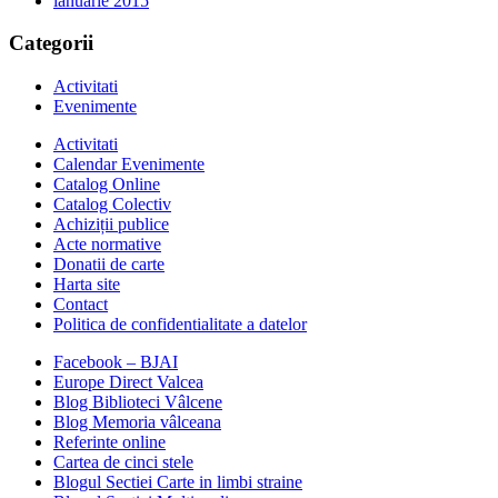
ianuarie 2015
Categorii
Activitati
Evenimente
Activitati
Calendar Evenimente
Catalog Online
Catalog Colectiv
Achiziții publice
Acte normative
Donatii de carte
Harta site
Contact
Politica de confidentialitate a datelor
Facebook – BJAI
Europe Direct Valcea
Blog Biblioteci Vâlcene
Blog Memoria vâlceana
Referinte online
Cartea de cinci stele
Blogul Sectiei Carte in limbi straine