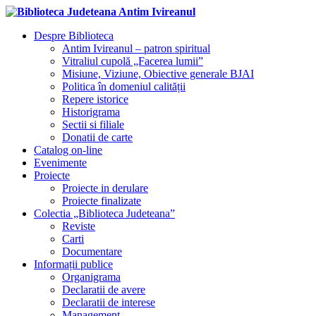
Despre Biblioteca
Antim Ivireanul – patron spiritual
Vitraliul cupolă „Facerea lumii”
Misiune, Viziune, Obiective generale BJAI
Politica în domeniul calității
Repere istorice
Historigrama
Sectii si filiale
Donatii de carte
Catalog on-line
Evenimente
Proiecte
Proiecte in derulare
Proiecte finalizate
Colectia „Biblioteca Judeteana”
Reviste
Carti
Documentare
Informații publice
Organigrama
Declaratii de avere
Declaratii de interese
Management