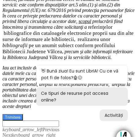
servicii: este conform dispoziţiilor art.5 alin.(1) şi alin.(2) din
Regulamentul (UE) nr. 679/2016 privind protecţia persoanelor fizice
în ceea ce priveşte prelucrarea datelor cu caracter personal şi
privind libera circulaţie a acestor date
,
scopul
prelucrării fiind
eferinţelor
întocmirea
şi
transmiterea
către solicitanţi a
r
bibliografice
din cataloagele electronice proprii sau din alte
surse de informare ale bibliotecii,
realizarea unor
bibliografii
pe un anumit subiect conform profilului
Bibliotecii Judetene Vâlcea,
precum şi alte
informaţii
referitoare
la Biblioteca Judeţeană Vâlcea şi
la serviciile bibliotecii
.
Iau act inclusiv de drepturile pe care le am (
dreptul de acces
la
datele mele cu caracter personal,
dreptul la rectificarea datelor mele
cu caracter personal inexacte,
dreptul la ştergere
a
datelor
mele cu
caracter personal, dreptul la restricţionarea prelucrării
,
d
reptul la
portabilitatea datelor
,
dreptul la opoziţie
, dreptul de a nu face
obiectul
unei decizii bazate exclusiv pe prelucrarea autom
ată,
inclusiv crearea de profiluri) şi modalităţile în care-mi pot exercita
aceste drepturi
Trimitere
keyboard_arrow_left
Previous
Next
keyboard_arrow_right