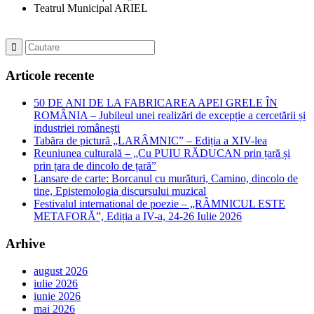
Teatrul Municipal ARIEL
Articole recente
50 DE ANI DE LA FABRICAREA APEI GRELE ÎN
ROMÂNIA – Jubileul unei realizări de excepție a cercetării și
industriei românești
Tabăra de pictură „LARÂMNIC” – Ediția a XIV-lea
Reuniunea culturală – „Cu PUIU RĂDUCAN prin țară și
prin țara de dincolo de țară”
Lansare de carte: Borcanul cu murături, Camino, dincolo de
tine, Epistemologia discursului muzical
Festivalul international de poezie – „RÂMNICUL ESTE
METAFORĂ”, Ediția a IV-a, 24-26 Iulie 2026
Arhive
august 2026
iulie 2026
iunie 2026
mai 2026