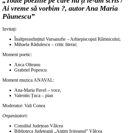
„Toate poeziile pe care nu ți le-am scris /
Ai vreme să vorbim ?, autor Ana Maria
Păunescu”
Invitați:
Înaltpreasfințitul Varsanufie – Arhiepiscopul Râmnicului;
Mihaela Rădulescu – critic literar;
Moment poetic:
Anca Olteanu
Grabriel Popescu
Moment muzica ANAVAL:
Ana-Maria Pavel – voce,
Valentin Țuca – pian
Moderator: Vali Conea
Organizatori:
Consiliul Județean Vâlcea
Biblioteca Județeană „Antim Ivireanul” Vâlcea