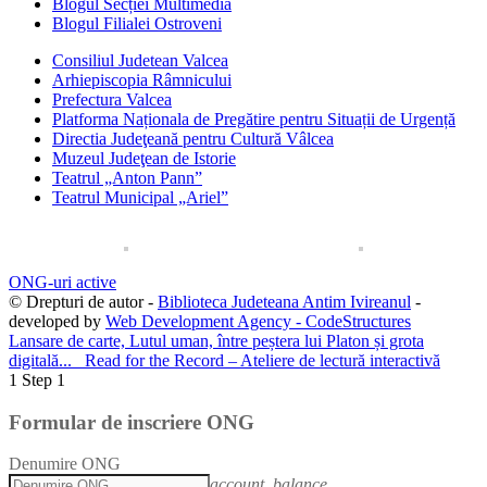
Blogul Secției Multimedia
Blogul Filialei Ostroveni
Consiliul Judetean Valcea
Arhiepiscopia Râmnicului
Prefectura Valcea
Platforma Naționala de Pregătire pentru Situații de Urgență
Directia Judeţeană pentru Cultură Vâlcea
Muzeul Judeţean de Istorie
Teatrul „Anton Pann”
Teatrul Municipal „Ariel”
ONG-uri active
© Drepturi de autor -
Biblioteca Judeteana Antim Ivireanul
-
developed by
Web Development Agency - CodeStructures
Lansare de carte, Lutul uman, între peștera lui Platon și grota
digitală...
Read for the Record – Ateliere de lectură interactivă
1
Step 1
Formular de inscriere ONG
Denumire ONG
account_balance