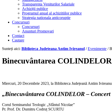
Transparenta Veniturilor Salariale
Achiziții publice
Programul anual al achizitiilor publice
Strategia nationala anticoruptie
Concursuri
Concursuri
Anunturi Promovari
Contact
Cautare
Sunteți aici:
Biblioteca Judeteana Antim Ivireanul
/
Evenimente
/
B
Binecuvântarea COLINDELOR – 
Miercuri, 20 Decembrie 2023, la Biblioteca Județeană Antim Ivireanul,
„Binecuvântarea COLINDELOR – Concert e
Corul Seminarului Teologic „Sfântul Nicolae”
Pr. Prof. Dr. Dumitru Codruț SCURTU