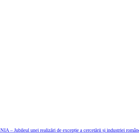
eul unei realizări de excepție a cercetării și industriei române