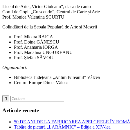
Liceul de Arte „Victor Giuleanu”, clasa de canto
Corul de Copii „Crescendo”, Centrul de Carte și Arte
Prof. Monica Valentina SCURTU
Colindători de la Școala Populară de Arte și Meserii
Prof. Mioara RAICA
Prof. Doina GĂNESCU
Prof. Anamaria IORGA
Prof. Mădălina UNGUREANU
Prof. Ștefan SĂVOIU
Organizatori:
Biblioteca Județeană „Antim Ivireanul” Vâlcea
Centrul Europe Direct Vâlcea
Articole recente
50 DE ANI DE LA FABRICAREA APEI GRELE ÎN ROMÂNIA – Jubil
Tabăra de pictură „LARÂMNIC” – Ediția a XIV-lea