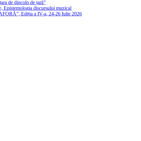
ra de dincolo de țară”
e, Epistemologia discursului muzical
FORĂ”, Ediția a IV-a, 24-26 Iulie 2026