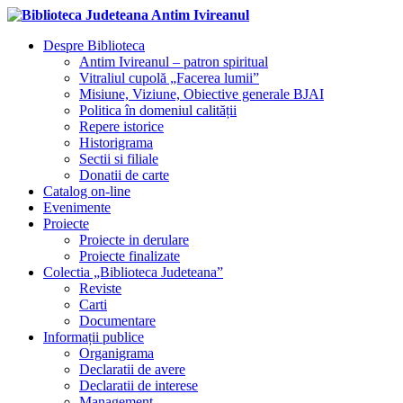
Despre Biblioteca
Antim Ivireanul – patron spiritual
Vitraliul cupolă „Facerea lumii”
Misiune, Viziune, Obiective generale BJAI
Politica în domeniul calității
Repere istorice
Historigrama
Sectii si filiale
Donatii de carte
Catalog on-line
Evenimente
Proiecte
Proiecte in derulare
Proiecte finalizate
Colectia „Biblioteca Judeteana”
Reviste
Carti
Documentare
Informații publice
Organigrama
Declaratii de avere
Declaratii de interese
Management