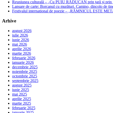
Reuniunea culturală – „Cu PUIU RĂDUCAN prin țară și prin ța
Lansare de carte: Borcanul cu murături, Camino, dincolo de tin
Festivalul international de poezie – „RÂMNICUL ESTE META
Arhive
august 2026
iulie 2026
iunie 2026
mai 2026
aprilie 2026
martie 2026
februarie 2026
ianuarie 2026
decembrie 2025
noiembrie 2025
octombrie 2025
septembrie 2025
august 2025
iunie 2025
mai 2025
aprilie 2025
martie 2025
februarie 2025
ianuarie 2025