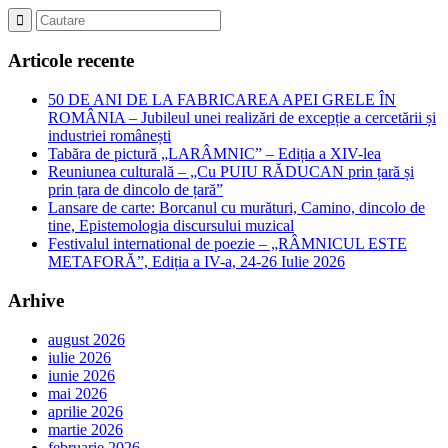
Articole recente
50 DE ANI DE LA FABRICAREA APEI GRELE ÎN
ROMÂNIA – Jubileul unei realizări de excepție a cercetării și
industriei românești
Tabăra de pictură „LARÂMNIC” – Ediția a XIV-lea
Reuniunea culturală – „Cu PUIU RĂDUCAN prin țară și
prin țara de dincolo de țară”
Lansare de carte: Borcanul cu murături, Camino, dincolo de
tine, Epistemologia discursului muzical
Festivalul international de poezie – „RÂMNICUL ESTE
METAFORĂ”, Ediția a IV-a, 24-26 Iulie 2026
Arhive
august 2026
iulie 2026
iunie 2026
mai 2026
aprilie 2026
martie 2026
februarie 2026