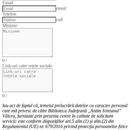
Email
email
Telefon
call
Misiune
0
/
Link-uri catre rețele sociale
0
/
Iau act de faptul că,
temeiul
prelucrării datelor cu caracter personal
care mă privesc de către Biblioteca Judeţeană ,,Antim Ivireanul”
Vâlcea, furnizate prin prezenta cerere în calitate de solicitant
servicii: este conform dispoziţiilor art.5 alin.(1) şi alin.(2) din
Regulamentul (UE) nr. 679/2016 privind protecţia persoanelor fizice