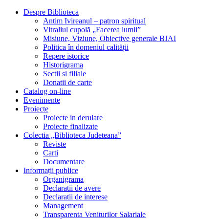
Despre Biblioteca
Antim Ivireanul – patron spiritual
Vitraliul cupolă „Facerea lumii”
Misiune, Viziune, Obiective generale BJAI
Politica în domeniul calității
Repere istorice
Historigrama
Sectii si filiale
Donatii de carte
Catalog on-line
Evenimente
Proiecte
Proiecte in derulare
Proiecte finalizate
Colectia „Biblioteca Judeteana”
Reviste
Carti
Documentare
Informații publice
Organigrama
Declaratii de avere
Declaratii de interese
Management
Transparenta Veniturilor Salariale