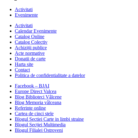
Activitati
Evenimente
Activitati
Calendar Evenimente
Catalog Online
Catalog Colectiv
Achiziții publice
Acte normative
Donatii de carte
Harta site
Contact
Politica de confidentialitate a datelor
Facebook – BJAI
Europe Direct Valcea
Blog Biblioteci Vâlcene
Blog Memoria vâlceana
Referinte online
Cartea de cinci stele
Blogul Sectiei Carte in limbi straine
Blogul Secției Multimedia
Blogul Filialei Ostroveni