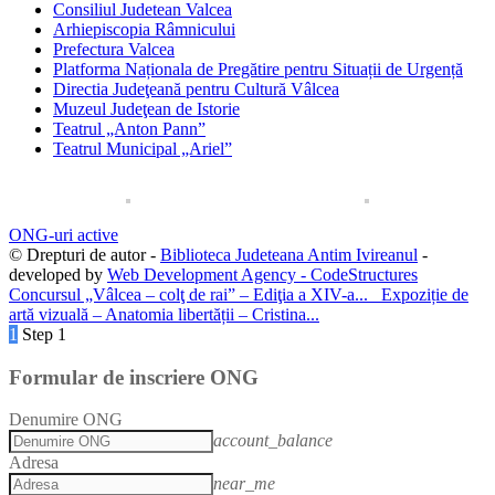
Consiliul Judetean Valcea
Arhiepiscopia Râmnicului
Prefectura Valcea
Platforma Naționala de Pregătire pentru Situații de Urgență
Directia Judeţeană pentru Cultură Vâlcea
Muzeul Judeţean de Istorie
Teatrul „Anton Pann”
Teatrul Municipal „Ariel”
ONG-uri active
© Drepturi de autor -
Biblioteca Judeteana Antim Ivireanul
-
developed by
Web Development Agency - CodeStructures
Concursul „Vâlcea – colţ de rai” – Ediţia a XIV-a...
Expoziție de
artă vizuală – Anatomia libertății – Cristina...
1
Step 1
Formular de inscriere ONG
Denumire ONG
account_balance
Adresa
near_me