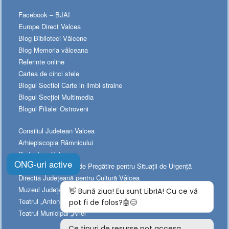
Facebook – BJAI
Europe Direct Valcea
Blog Biblioteci Vâlcene
Blog Memoria vâlceana
Referinte online
Cartea de cinci stele
Blogul Sectiei Carte in limbi straine
Blogul Secției Multimedia
Blogul Filialei Ostroveni
Consiliul Judetean Valcea
Arhiepiscopia Râmnicului
Prefectura Valcea
ONG-uri active
Platforma Naționala de Pregătire pentru Situații de Urgență
Directia Judeţeană pentru Cultură Vâlcea
Muzeul Judeţean de Istorie
Teatrul „Anton Pann”
Teatrul Municipal „Ariel”