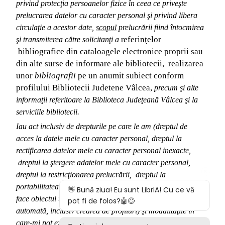
privind protecţia persoanelor fizice în ceea ce priveşte 
prelucrarea datelor cu caracter personal şi privind libera 
circulaţie a acestor date
, 
scopul
 prelucrării fiind 
întocmirea
eferinţelor 
şi 
transmiterea
 către solicitanţi a 
r
 bibliografice
 din cataloagele electronice proprii sau 
din alte surse de informare ale bibliotecii, 
realizarea 
unor 
bibliografii
 pe un anumit subiect conform 
profilului Bibliotecii Judetene Vâlcea,
 precum şi alte 
informaţii
 referitoare la Biblioteca Judeţeană Vâlcea şi 
la 
serviciile bibliotecii
.
Iau act inclusiv de drepturile pe care le am (
dreptul de 
acces 
la datele mele cu caracter personal,
dreptul la 
rectificarea datelor mele cu caracter personal inexacte, 
dreptul la ştergere 
a
datelor
mele cu caracter personal, 
dreptul la restricţionarea prelucrării
, 
d
reptul la 
portabilitatea datelor
, 
dreptul la opoziţie
, dreptul de a nu 
face obiectul 
unei decizii bazate exclusiv pe prelucrarea 
autom
ată, inclusiv crearea de profiluri) şi modalităţile în 
care-mi pot exercita aceste drepturi