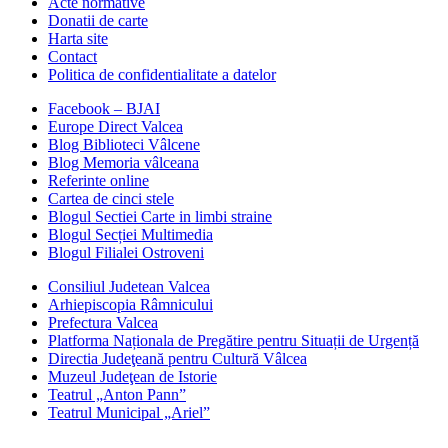
Acte normative
Donatii de carte
Harta site
Contact
Politica de confidentialitate a datelor
Facebook – BJAI
Europe Direct Valcea
Blog Biblioteci Vâlcene
Blog Memoria vâlceana
Referinte online
Cartea de cinci stele
Blogul Sectiei Carte in limbi straine
Blogul Secției Multimedia
Blogul Filialei Ostroveni
Consiliul Judetean Valcea
Arhiepiscopia Râmnicului
Prefectura Valcea
Platforma Naționala de Pregătire pentru Situații de Urgență
Directia Judeţeană pentru Cultură Vâlcea
Muzeul Judeţean de Istorie
Teatrul „Anton Pann”
Teatrul Municipal „Ariel”