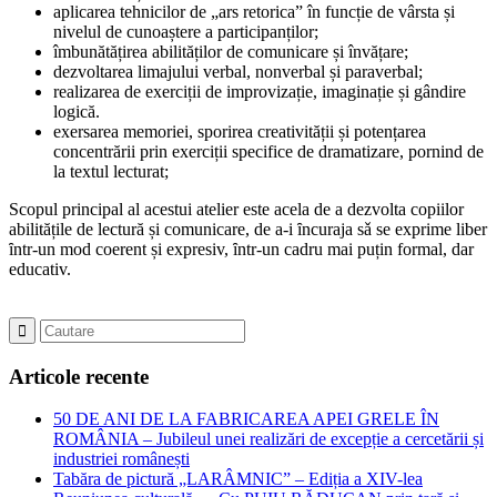
aplicarea tehnicilor de „ars retorica” în funcție de vârsta și
nivelul de cunoaștere a participanților;
îmbunătățirea abilităților de comunicare și învățare;
dezvoltarea limajului verbal, nonverbal și paraverbal;
realizarea de exerciții de improvizație, imaginație și gândire
logică.
exersarea memoriei, sporirea creativității și potențarea
concentrării prin exerciții specifice de dramatizare, pornind de
la textul lecturat;
Scopul principal al acestui atelier este acela de a dezvolta copiilor
abilitățile de lectură și comunicare, de a-i ȋncuraja sǎ se exprime liber
ȋntr-un mod coerent și expresiv, ȋntr-un cadru mai puțin formal, dar
educativ.
Articole recente
50 DE ANI DE LA FABRICAREA APEI GRELE ÎN
ROMÂNIA – Jubileul unei realizări de excepție a cercetării și
industriei românești
Tabăra de pictură „LARÂMNIC” – Ediția a XIV-lea