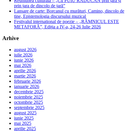
Reuniunea culturală – „Cu PUIU RĂDUCAN prin țară și
prin țara de dincolo de țară”
Lansare de carte: Borcanul cu murături, Camino, dincolo de
tine, Epistemologia discursului muzical
Festivalul international de poezie – „RÂMNICUL ESTE
METAFORĂ”, Ediția a IV-a, 24-26 Iulie 2026
Arhive
august 2026
iulie 2026
iunie 2026
mai 2026
aprilie 2026
martie 2026
februarie 2026
ianuarie 2026
decembrie 2025
noiembrie 2025
octombrie 2025
septembrie 2025
august 2025
iunie 2025
mai 2025
aprilie 2025