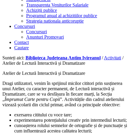
Transparenta Veniturilor Salariale
Achiziții publice
Programul anual al achizitiilor publice
Strategia nationala anticoruptie
Concursuri
Concursuri
Anunturi Promovari
Contact
Cautare
Sunteți aici:
Biblioteca Judeteana Antim Ivireanul
/
Activitati
/
Atelier de Lectură Interactivă și Dramatizare
Atelier de Lectură Interactivă și Dramatizare
Dragi utilizatori, venim în sprijinul micilor cititori prin susținerea
unui Atelier, cu caracter permanent, de Lectură interactivă și
Dramatizare, care se va desfășura în fiecare marți, la Secția
„
Împrumut Carte pentru Copii
”. Activitățile din cadrul atelierului
vizează școlarii din ciclul primar, având ca principale obiective:
exersarea cititului cu voce tare;
experimentarea potențialului creativ prin intermediul lecturii;
cunoașterea rolului semnelor de ortografie și de punctuație și
cum influențează acestea calitatea lecturii;