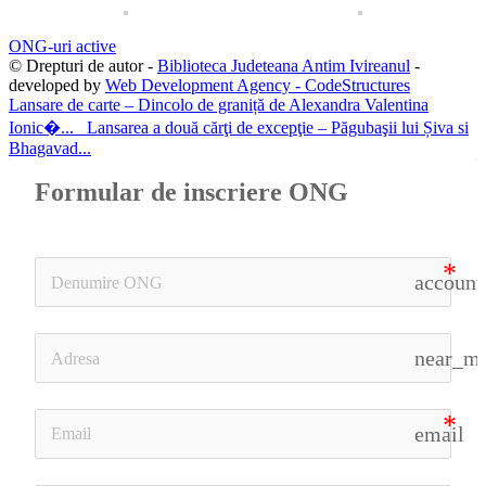
ONG-uri active
© Drepturi de autor -
Biblioteca Judeteana Antim Ivireanul
-
developed by
Web Development Agency - CodeStructures
Lansare de carte – Dincolo de graniță de Alexandra Valentina
Ionic�...
Lansarea a două cărţi de excepţie – Păgubaşii lui Șiva si
Bhagavad...
Formular de inscriere ONG
account
near_m
email