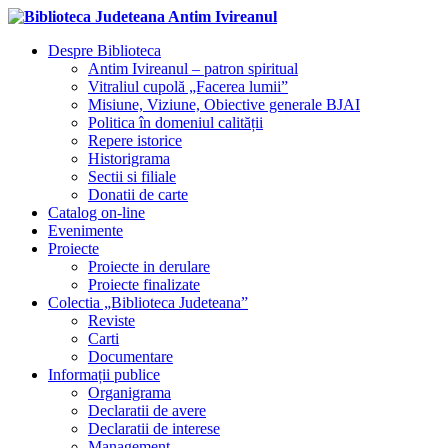
Despre Biblioteca
Antim Ivireanul – patron spiritual
Vitraliul cupolă „Facerea lumii”
Misiune, Viziune, Obiective generale BJAI
Politica în domeniul calității
Repere istorice
Historigrama
Sectii si filiale
Donatii de carte
Catalog on-line
Evenimente
Proiecte
Proiecte in derulare
Proiecte finalizate
Colectia „Biblioteca Judeteana”
Reviste
Carti
Documentare
Informații publice
Organigrama
Declaratii de avere
Declaratii de interese
Management