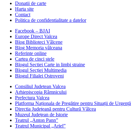
Donatii de carte
Harta site
Contact
Politica de confidentialitate a datelor
Facebook – BJAI
Europe Direct Valcea
Blog Biblioteci Vâlcene
Blog Memoria vâlceana
Referinte online
Cartea de cinci stele
Blogul Sectiei Carte in limbi straine
Blogul Secției Multimedia
Blogul Filialei Ostroveni
Consiliul Judetean Valcea
Arhiepiscopia Râmnicului
Prefectura Valcea
Platforma Naționala de Pregătire pentru Situații de Urgență
Directia Judeţeană pentru Cultură Vâlcea
Muzeul Judeţean de Istorie
Teatrul „Anton Pann”
Teatrul Municipal „Ariel”