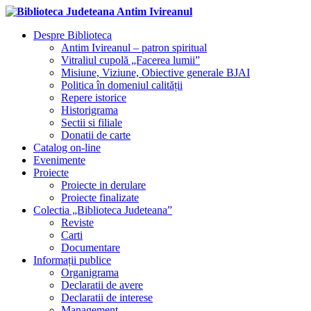
Despre Biblioteca
Antim Ivireanul – patron spiritual
Vitraliul cupolă „Facerea lumii”
Misiune, Viziune, Obiective generale BJAI
Politica în domeniul calității
Repere istorice
Historigrama
Sectii si filiale
Donatii de carte
Catalog on-line
Evenimente
Proiecte
Proiecte in derulare
Proiecte finalizate
Colectia „Biblioteca Judeteana”
Reviste
Carti
Documentare
Informații publice
Organigrama
Declaratii de avere
Declaratii de interese
Management