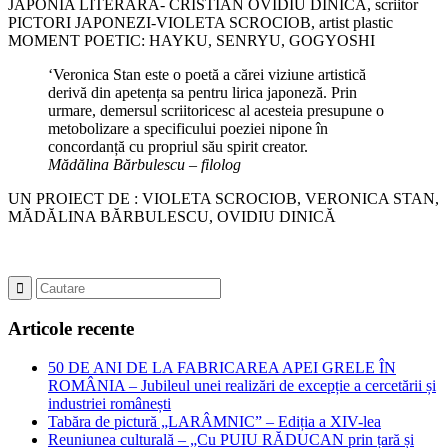
JAPONIA LITERARĂ- CRISTIAN OVIDIU DINICĂ, scriitor
PICTORI JAPONEZI-VIOLETA SCROCIOB, artist plastic
MOMENT POETIC: HAYKU, SENRYU, GOGYOSHI
‘Veronica Stan este o poetă a cărei viziune artistică
derivă din apetența sa pentru lirica japoneză. Prin
urmare, demersul scriitoricesc al acesteia presupune o
metobolizare a specificului poeziei nipone în
concordanță cu propriul său spirit creator.
Mădălina Bărbulescu – filolog
UN PROIECT DE : VIOLETA SCROCIOB, VERONICA STAN,
MĂDĂLINA BĂRBULESCU, OVIDIU DINICĂ
Articole recente
50 DE ANI DE LA FABRICAREA APEI GRELE ÎN
ROMÂNIA – Jubileul unei realizări de excepție a cercetării și
industriei românești
Tabăra de pictură „LARÂMNIC” – Ediția a XIV-lea
Reuniunea culturală – „Cu PUIU RĂDUCAN prin țară și