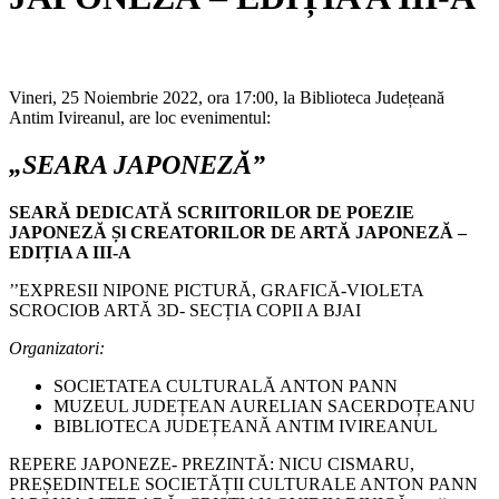
Vineri, 25 Noiembrie 2022, ora 17:00, la Biblioteca Județeană
Antim Ivireanul, are loc evenimentul:
„SEARA JAPONEZĂ”
SEARĂ DEDICATĂ SCRIITORILOR DE POEZIE
JAPONEZĂ Șl CREATORILOR DE ARTĂ JAPONEZĂ –
EDIȚIA A III-A
’’EXPRESII NIPONE PICTURĂ, GRAFICĂ-VIOLETA
SCROCIOB ARTĂ 3D- SECȚIA COPII A BJAI
Organizatori:
SOCIETATEA CULTURALĂ ANTON PANN
MUZEUL JUDEȚEAN AURELIAN SACERDOȚEANU
BIBLIOTECA JUDEȚEANĂ ANTIM IVIREANUL
REPERE JAPONEZE- PREZINTĂ: NICU CISMARU,
PREȘEDINTELE SOCIETĂȚII CULTURALE ANTON PANN