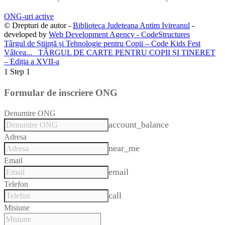
ONG-uri active
© Drepturi de autor -
Biblioteca Judeteana Antim Ivireanul
-
developed by
Web Development Agency - CodeStructures
Târgul de Știință și Tehnologie pentru Copii – Code Kids Fest
Vâlcea...
TÂRGUL DE CARTE PENTRU COPII ȘI TINERET
– Ediția a XVII-a
1
Step 1
Formular de inscriere ONG
Denumire ONG
account_balance
Adresa
near_me
Email
email
Telefon
call
Misiune