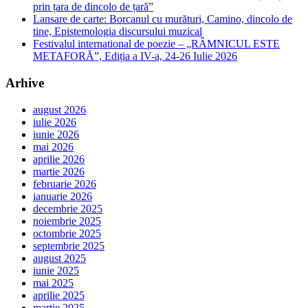
prin țara de dincolo de țară”
Lansare de carte: Borcanul cu murături, Camino, dincolo de
tine, Epistemologia discursului muzical
Festivalul international de poezie – „RÂMNICUL ESTE
METAFORĂ”, Ediția a IV-a, 24-26 Iulie 2026
Arhive
august 2026
iulie 2026
iunie 2026
mai 2026
aprilie 2026
martie 2026
februarie 2026
ianuarie 2026
decembrie 2025
noiembrie 2025
octombrie 2025
septembrie 2025
august 2025
iunie 2025
mai 2025
aprilie 2025
martie 2025