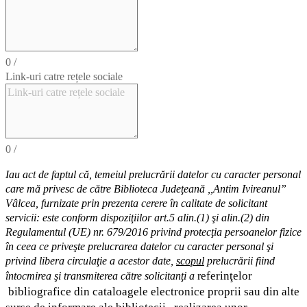
0
/
Link-uri catre rețele sociale
0
/
Iau act de faptul că,
temeiul
prelucrării datelor cu caracter personal
care mă privesc de către Biblioteca Judeţeană ,,Antim Ivireanul”
Vâlcea, furnizate prin prezenta cerere în calitate de solicitant
servicii: este conform dispoziţiilor art.5 alin.(1) şi alin.(2) din
Regulamentul (UE) nr. 679/2016 privind protecţia persoanelor fizice
în ceea ce priveşte prelucrarea datelor cu caracter personal şi
privind libera circulaţie a acestor date
,
scopul
prelucrării fiind
eferinţelor
întocmirea
şi
transmiterea
către solicitanţi a
r
bibliografice
din cataloagele electronice proprii sau din alte