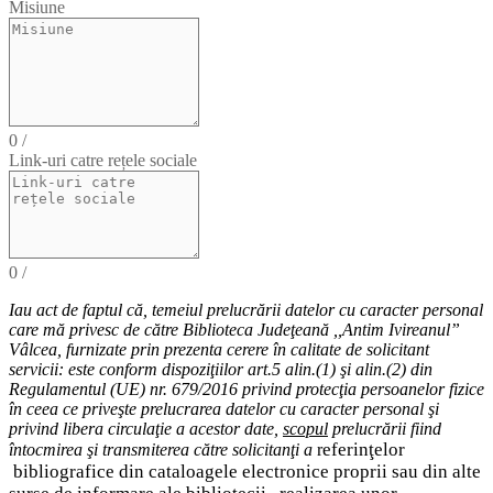
Misiune
0
/
Link-uri catre rețele sociale
0
/
Iau act de faptul că,
temeiul
prelucrării datelor cu caracter personal
care mă privesc de către Biblioteca Judeţeană ,,Antim Ivireanul”
Vâlcea, furnizate prin prezenta cerere în calitate de solicitant
servicii: este conform dispoziţiilor art.5 alin.(1) şi alin.(2) din
Regulamentul (UE) nr. 679/2016 privind protecţia persoanelor fizice
în ceea ce priveşte prelucrarea datelor cu caracter personal şi
privind libera circulaţie a acestor date
,
scopul
prelucrării fiind
eferinţelor
întocmirea
şi
transmiterea
către solicitanţi a
r
bibliografice
din cataloagele electronice proprii sau din alte