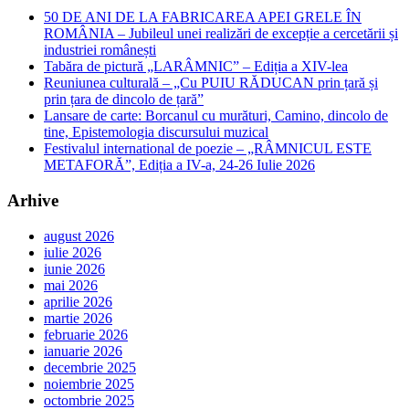
50 DE ANI DE LA FABRICAREA APEI GRELE ÎN
ROMÂNIA – Jubileul unei realizări de excepție a cercetării și
industriei românești
Tabăra de pictură „LARÂMNIC” – Ediția a XIV-lea
Reuniunea culturală – „Cu PUIU RĂDUCAN prin țară și
prin țara de dincolo de țară”
Lansare de carte: Borcanul cu murături, Camino, dincolo de
tine, Epistemologia discursului muzical
Festivalul international de poezie – „RÂMNICUL ESTE
METAFORĂ”, Ediția a IV-a, 24-26 Iulie 2026
Arhive
august 2026
iulie 2026
iunie 2026
mai 2026
aprilie 2026
martie 2026
februarie 2026
ianuarie 2026
decembrie 2025
noiembrie 2025
octombrie 2025