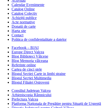
Activitati
Calendar Evenimente
Catalog Online
Catalog Colectiv
Achiziții publice
Acte normative
Donatii de carte
Harta site
Contact
Politica de confidentialitate a datelor
Facebook – BJAI
Europe Direct Valcea
Blog Biblioteci Vâlcene
Blog Memoria vâlceana
Referinte online
Cartea de cinci stele
Blogul Sectiei Carte in limbi straine
Blogul Secției Multimedia
Blogul Filialei Ostroveni
Consiliul Judetean Valcea
Arhiepiscopia Râmnicului
Prefectura Valcea
Platforma Naționala de Pregătire pentru Situații de Urgență
Directia Judeţeană pentru Cultură Vâlcea