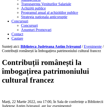
Transparenta Veniturilor Salariale
Achiziții publice
Programul anual al achizitiilor publice
Strategia nationala anticoruptie
Concursuri
Concursuri
Anunturi Promovari
Contact
Cautare
Sunteți aici:
Biblioteca Judeteana Antim Ivireanul
/
Evenimente
/
Contribuții românești la îmbogațirea patrimoniului cultural francez
Contribuții românești la
îmbogațirea patrimoniului
cultural francez
Marți, 22 Martie 2022, ora 17:00, în Sala de conferințe a Bibliotecii
Județene Antim Ivireanul, are loc evenimentul: