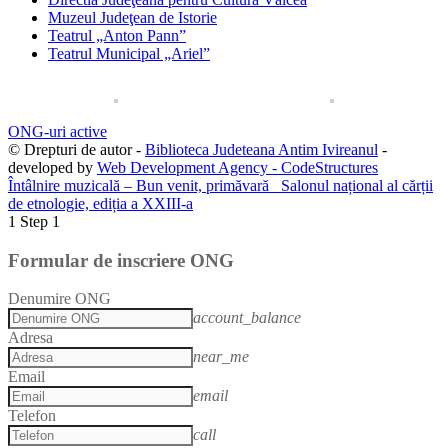
Muzeul Judeţean de Istorie
Teatrul „Anton Pann”
Teatrul Municipal „Ariel”
ONG-uri active
© Drepturi de autor -
Biblioteca Judeteana Antim Ivireanul
-
developed by
Web Development Agency - CodeStructures
Întâlnire muzicală – Bun venit, primăvară
Salonul național al cărții
de etnologie, ediția a XXIII-a
1
Step 1
Formular de inscriere ONG
Denumire ONG
account_balance
Adresa
near_me
Email
email
Telefon
call