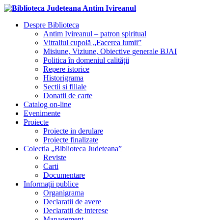
Despre Biblioteca
Antim Ivireanul – patron spiritual
Vitraliul cupolă „Facerea lumii”
Misiune, Viziune, Obiective generale BJAI
Politica în domeniul calității
Repere istorice
Historigrama
Sectii si filiale
Donatii de carte
Catalog on-line
Evenimente
Proiecte
Proiecte in derulare
Proiecte finalizate
Colectia „Biblioteca Judeteana”
Reviste
Carti
Documentare
Informații publice
Organigrama
Declaratii de avere
Declaratii de interese
Management