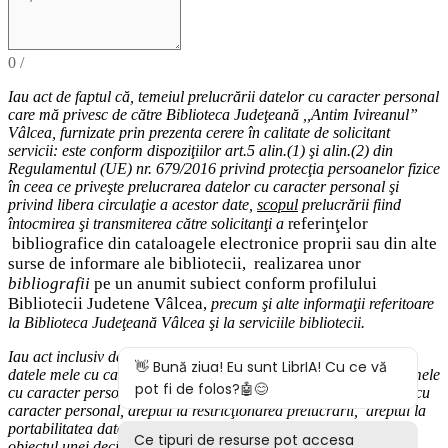
0
/
Iau act de faptul că,
temeiul
prelucrării datelor cu caracter personal
care mă privesc de către Biblioteca Judeţeană ,,Antim Ivireanul”
Vâlcea, furnizate prin prezenta cerere în calitate de solicitant
servicii: este conform dispoziţiilor art.5 alin.(1) şi alin.(2) din
Regulamentul (UE) nr. 679/2016 privind protecţia persoanelor fizice
în ceea ce priveşte prelucrarea datelor cu caracter personal şi
privind libera circulaţie a acestor date
,
scopul
prelucrării fiind
eferinţelor
întocmirea
şi
transmiterea
către solicitanţi a
r
bibliografice
din cataloagele electronice proprii sau din alte
surse de informare ale bibliotecii,
realizarea unor
bibliografii
pe un anumit subiect conform profilului
Bibliotecii Judetene Vâlcea,
precum şi alte
informaţii
referitoare
la Biblioteca Judeţeană Vâlcea şi
la serviciile bibliotecii
.
Iau act inclusiv de drepturile pe care le am (
dreptul de acces
la
datele mele cu caracter personal,
dreptul la rectificarea datelor mele
cu caracter personal inexacte,
dreptul la ştergere
a
datelor
mele cu
caracter personal, dreptul la restricţionarea prelucrării
,
d
reptul la
portabilitatea datelor
,
dreptul la opoziţie
, dreptul de a nu face
obiectul
unei decizii bazate exclusiv pe prelucrarea autom
ată,