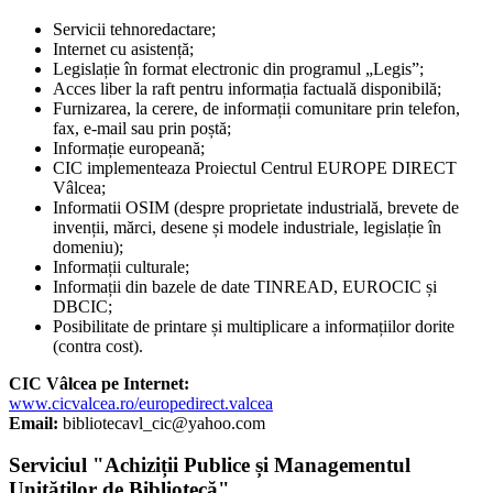
Servicii tehnoredactare;
Internet cu asistență;
Legislație în format electronic din programul „Legis”;
Acces liber la raft pentru informația factuală disponibilă;
Furnizarea, la cerere, de informații comunitare prin telefon,
fax, e-mail sau prin poștă;
Informație europeană;
CIC implementeaza Proiectul Centrul EUROPE DIRECT
Vâlcea;
Informatii OSIM (despre proprietate industrială, brevete de
invenții, mărci, desene și modele industriale, legislație în
domeniu);
Informații culturale;
Informații din bazele de date TINREAD, EUROCIC și
DBCIC;
Posibilitate de printare și multiplicare a informațiilor dorite
(contra cost).
CIC Vâlcea pe Internet:
www.cicvalcea.ro/europedirect.valcea
Email:
bibliotecavl_cic@yahoo.com
Serviciul "Achiziții Publice și Managementul
Unităților de Bibliotecă"