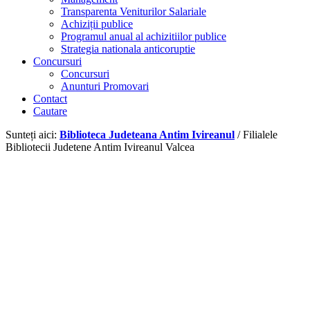
Transparenta Veniturilor Salariale
Achiziții publice
Programul anual al achizitiilor publice
Strategia nationala anticoruptie
Concursuri
Concursuri
Anunturi Promovari
Contact
Cautare
Sunteți aici:
Biblioteca Judeteana Antim Ivireanul
/
Filialele
Bibliotecii Judetene Antim Ivireanul Valcea