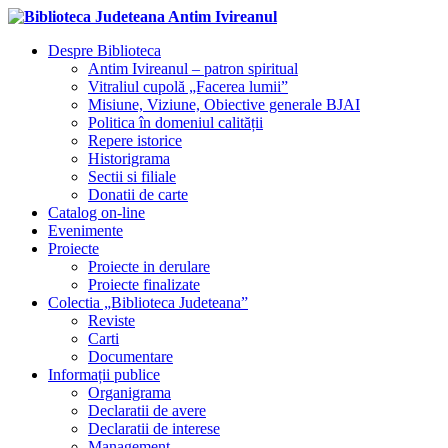
Despre Biblioteca
Antim Ivireanul – patron spiritual
Vitraliul cupolă „Facerea lumii”
Misiune, Viziune, Obiective generale BJAI
Politica în domeniul calității
Repere istorice
Historigrama
Sectii si filiale
Donatii de carte
Catalog on-line
Evenimente
Proiecte
Proiecte in derulare
Proiecte finalizate
Colectia „Biblioteca Judeteana”
Reviste
Carti
Documentare
Informații publice
Organigrama
Declaratii de avere
Declaratii de interese
Management