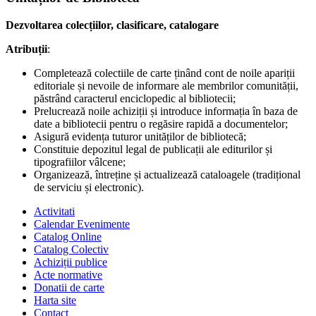
Dezvoltarea colecțiilor, clasificare, catalogare
Atribuții
:
Completează colectiile de carte ținând cont de noile apariții
editoriale și nevoile de informare ale membrilor comunității,
păstrând caracterul enciclopedic al bibliotecii;
Prelucrează noile achiziții și introduce informația în baza de
date a bibliotecii pentru o regăsire rapidă a documentelor;
Asigură evidența tuturor unităților de bibliotecă;
Constituie depozitul legal de publicații ale editurilor și
tipografiilor vâlcene;
Organizează, întreține și actualizează cataloagele (tradițional
de serviciu și electronic).
Activitati
Calendar Evenimente
Catalog Online
Catalog Colectiv
Achiziții publice
Acte normative
Donatii de carte
Harta site
Contact