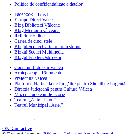
Politica de confidentialitate a datelor
Facebook – BJAI
Europe Direct Valcea
Blog Biblioteci Vâlcene
Blog Memoria vâlceana
Referinte online
Cartea de cinci stele
Blogul Sectiei Carte in limbi straine
Blogul Secției Multimedia
Blogul Filialei Ostroveni
Consiliul Judetean Valcea
Arhiepiscopia Râmnicului
Prefectura Valcea
Platforma Naționala de Pregătire pentru Situații de Urgență
Directia Judeţeană pentru Cultură Vâlcea
Muzeul Judeţean de Istorie
Teatrul „Anton Pann”
Teatrul Municipal „Ariel”
ONG-uri active
© Drepturi de autor -
Biblioteca Judeteana Antim Ivireanul
-