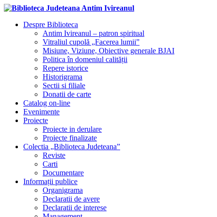
Despre Biblioteca
Antim Ivireanul – patron spiritual
Vitraliul cupolă „Facerea lumii”
Misiune, Viziune, Obiective generale BJAI
Politica în domeniul calității
Repere istorice
Historigrama
Sectii si filiale
Donatii de carte
Catalog on-line
Evenimente
Proiecte
Proiecte in derulare
Proiecte finalizate
Colectia „Biblioteca Judeteana”
Reviste
Carti
Documentare
Informații publice
Organigrama
Declaratii de avere
Declaratii de interese
Management