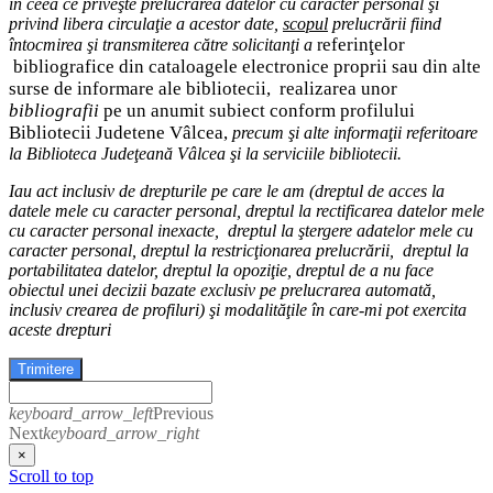
în ceea ce priveşte prelucrarea datelor cu caracter personal şi
privind libera circulaţie a acestor date
,
scopul
prelucrării fiind
eferinţelor
întocmirea
şi
transmiterea
către solicitanţi a
r
bibliografice
din cataloagele electronice proprii sau din alte
surse de informare ale bibliotecii,
realizarea unor
bibliografii
pe un anumit subiect conform profilului
Bibliotecii Judetene Vâlcea,
precum şi alte
informaţii
referitoare
la Biblioteca Judeţeană Vâlcea şi
la serviciile bibliotecii
.
Iau act inclusiv de drepturile pe care le am (
dreptul de acces
la
datele mele cu caracter personal,
dreptul la rectificarea datelor mele
cu caracter personal inexacte,
dreptul la ştergere
a
datelor
mele cu
caracter personal, dreptul la restricţionarea prelucrării
,
d
reptul la
portabilitatea datelor
,
dreptul la opoziţie
, dreptul de a nu face
obiectul
unei decizii bazate exclusiv pe prelucrarea autom
ată,
inclusiv crearea de profiluri) şi modalităţile în care-mi pot exercita
aceste drepturi
Trimitere
keyboard_arrow_left
Previous
Next
keyboard_arrow_right
×
Scroll to top