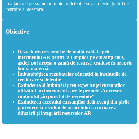
învățare ale persoanelor aflate în detenție și vor crește gradul de
instruire al acestora
Obiective
Dezvoltarea resurselor de înaltă calitate prin
intermediul AR pentru a-i implica pe cursanți care,
astfel, pot accesa o gamă de resurse, traduse în propria
limbă maternă.
Îmbunătățirea rezultatelor educației în instituțiile de
reeducare și detenție
Extinderea și îmbunătățirea experienței cursanților
utilizând un instrument care le permite să acceseze
conținutul „în punctul de necesitate”
Extinderea accesului cursanților delincvenți din țările
partenere la rezultatele proiectului ca urmare a
difuzării și integrării resurselor AR
Partenerii proiectului