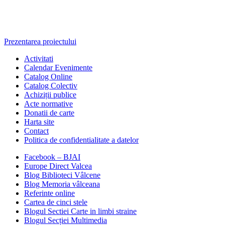
Prezentarea proiectului
Activitati
Calendar Evenimente
Catalog Online
Catalog Colectiv
Achiziții publice
Acte normative
Donatii de carte
Harta site
Contact
Politica de confidentialitate a datelor
Facebook – BJAI
Europe Direct Valcea
Blog Biblioteci Vâlcene
Blog Memoria vâlceana
Referinte online
Cartea de cinci stele
Blogul Sectiei Carte in limbi straine
Blogul Secției Multimedia