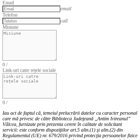
Email
email
Telefon
call
Misiune
0
/
Link-uri catre rețele sociale
0
/
Iau act de faptul că,
temeiul
prelucrării datelor cu caracter personal
care mă privesc de către Biblioteca Judeţeană ,,Antim Ivireanul”
Vâlcea, furnizate prin prezenta cerere în calitate de solicitant
servicii: este conform dispoziţiilor art.5 alin.(1) şi alin.(2) din
Regulamentul (UE) nr. 679/2016 privind protecţia persoanelor fizice