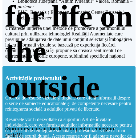
Biblioteca Județeană “Antim Ivireanul” Vâlcea, Romania –
for life on
partener
EHC Brussels ( European Humanity Center Brussels ),
Belgia –
partener
Urmărește inițierea unei metode de promovare a patrimoniului
cultural prin utilizarea tehnologiei Realității Augmentate care
the
presupune adăugarea de date unui conținut selectat și îmbogățirea
lui cu informații vizuale se bazează pe experiența fiecărei
organizații partenere și își propune să crească sentimentul de
apartenență la valorile europene, subliniind specificul național
outside
Activitățile proiectului
Crearea de resurse vizuale și digitale care oferă informații despre
o serie de subiecte educaționale și de competențe necesare pentru
reintegrarea socială a adulților privați de libertate.
Resursele vor fi dezvoltate ca suporturi AR de învățare
individuală, care vor furniza adulților informațiile necesare pentru
(Sprijinirea cursanților deținuți pentru reintegrare
ca procesul de reintegrare socială și profesională să fie cât mai
socială)
facil și de scurtă durată. Aceste resurse vor fi adaptate nevoilor de