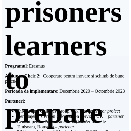
prisoners
learners
to
Programul
: Erasmus+
Acțiunea-Cheie
2:
Cooperare pentru inovare și schimb de bune
practici
Perioada de implementare
: Decembrie 2020 – Octombrie 2023
prepare
Parteneri:
Shrewsbury Colleges Group, UK –
coordonator proiect
Her Majesty’s Prison & Probation Service, UK –
partener
Centrul pentru Promovarea Învățării Permanente
Timișoara, Romania –
partener