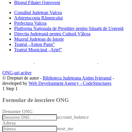
Blogul Filialei Ostroveni
Consiliul Judetean Valcea
Arhiepiscopia Râmnicului
Prefectura Valcea
Platforma Naționala de Pregătire pentru Situații de Urgență
Directia Judeţeană pentru Cultură Vâlcea
Muzeul Judeţean de Istorie
Teatrul „Anton Pann”
Teatrul Municipal „Ariel”
ONG-uri active
© Drepturi de autor -
Biblioteca Judeteana Antim Ivireanul
-
developed by
Web Development Agency - CodeStructures
1
Step 1
Formular de inscriere ONG
Denumire ONG
account_balance
Adresa
near_me