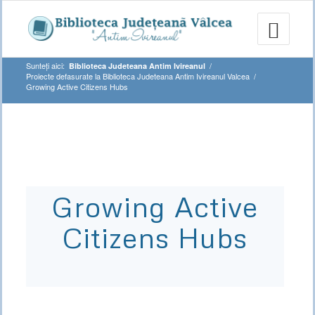
Sunteți aici:
/
Biblioteca Judeteana Antim Ivireanul
Proiecte defasurate la Biblioteca Judeteana Antim Ivireanul Valcea
/
Growing Active Citizens Hubs
Growing Active
Citizens Hubs