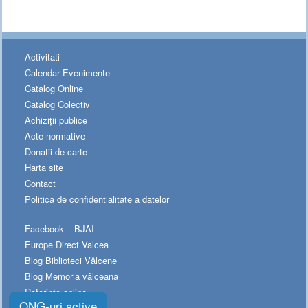
Activitati
Calendar Evenimente
Catalog Online
Catalog Colectiv
Achiziții publice
Acte normative
Donatii de carte
Harta site
Contact
Politica de confidentialitate a datelor
Facebook – BJAI
Europe Direct Valcea
Blog Biblioteci Vâlcene
Blog Memoria vâlceana
Referinte online
ONG-uri active
Cartea de cinci stele