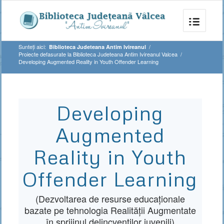
Sunteți aici:
/
Biblioteca Judeteana Antim Ivireanul
Proiecte defasurate la Biblioteca Judeteana Antim Ivireanul Valcea
/
Developing Augmented Reality in Youth Offender Learning
Developing
Augmented
Reality in Youth
Offender Learning
(Dezvoltarea de resurse educaționale
bazate pe tehnologia Realității Augmentate
în sprijinul delincvenților juvenili)