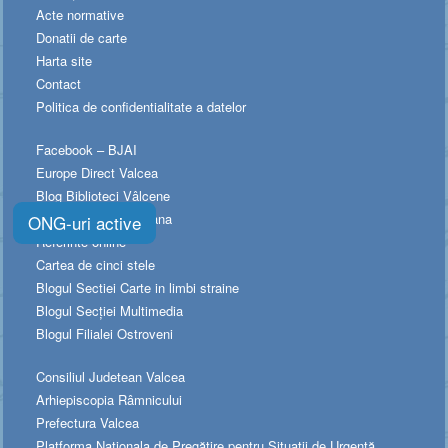
Acte normative
Donatii de carte
Harta site
Contact
Politica de confidentialitate a datelor
Facebook – BJAI
Europe Direct Valcea
Blog Biblioteci Vâlcene
Blog Memoria vâlceana
ONG-uri active
Referinte online
Cartea de cinci stele
Blogul Sectiei Carte in limbi straine
Blogul Secției Multimedia
Blogul Filialei Ostroveni
Consiliul Judetean Valcea
Arhiepiscopia Râmnicului
Prefectura Valcea
Platforma Naționala de Pregătire pentru Situații de Urgență