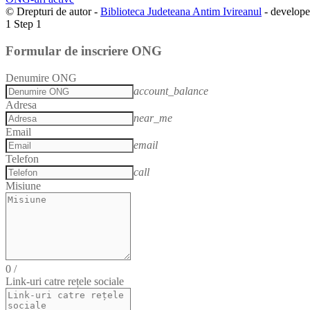
© Drepturi de autor -
Biblioteca Judeteana Antim Ivireanul
- develop
1
Step 1
Formular de inscriere ONG
Denumire ONG
account_balance
Adresa
near_me
Email
email
Telefon
call
Misiune
0
/
Link-uri catre rețele sociale