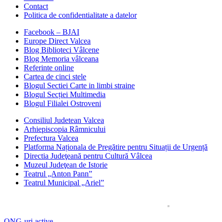
Contact
Politica de confidentialitate a datelor
Facebook – BJAI
Europe Direct Valcea
Blog Biblioteci Vâlcene
Blog Memoria vâlceana
Referinte online
Cartea de cinci stele
Blogul Sectiei Carte in limbi straine
Blogul Secției Multimedia
Blogul Filialei Ostroveni
Consiliul Judetean Valcea
Arhiepiscopia Râmnicului
Prefectura Valcea
Platforma Naționala de Pregătire pentru Situații de Urgență
Directia Judeţeană pentru Cultură Vâlcea
Muzeul Judeţean de Istorie
Teatrul „Anton Pann”
Teatrul Municipal „Ariel”
ONG-uri active