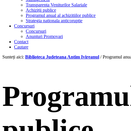
Transparenta Veniturilor Salariale
Achiziții publice
Programul anual al achizitiilor publice
Strategia nationala anticoruptie
Concursuri
Concursuri
Anunturi Promovari
Contact
Cautare
Sunteți aici:
Biblioteca Judeteana Antim Ivireanul
/
Programul anual
Programul 
publice