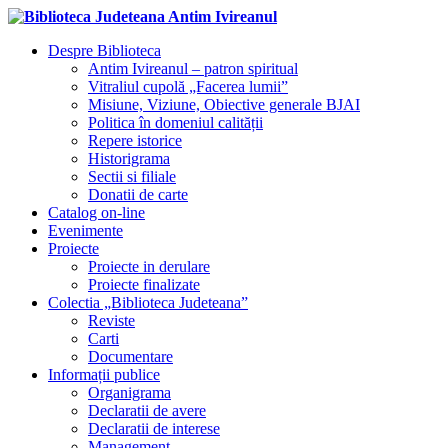
Despre Biblioteca
Antim Ivireanul – patron spiritual
Vitraliul cupolă „Facerea lumii”
Misiune, Viziune, Obiective generale BJAI
Politica în domeniul calității
Repere istorice
Historigrama
Sectii si filiale
Donatii de carte
Catalog on-line
Evenimente
Proiecte
Proiecte in derulare
Proiecte finalizate
Colectia „Biblioteca Judeteana”
Reviste
Carti
Documentare
Informații publice
Organigrama
Declaratii de avere
Declaratii de interese
Management