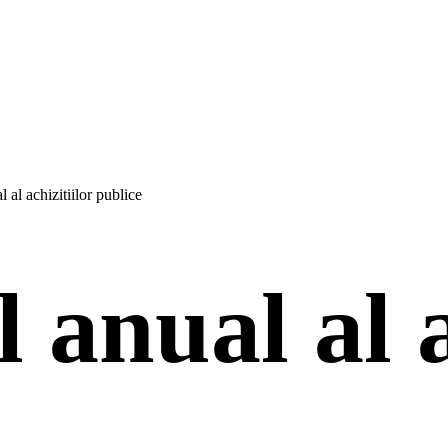
 al achizitiilor publice
anual al a