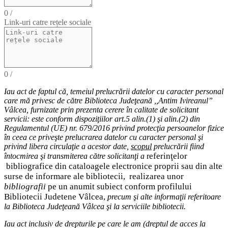
0
/
Link-uri catre rețele sociale
0
/
Iau act de faptul că,
temeiul
prelucrării datelor cu caracter personal
care mă privesc de către Biblioteca Judeţeană ,,Antim Ivireanul”
Vâlcea, furnizate prin prezenta cerere în calitate de solicitant
servicii: este conform dispoziţiilor art.5 alin.(1) şi alin.(2) din
Regulamentul (UE) nr. 679/2016 privind protecţia persoanelor fizice
în ceea ce priveşte prelucrarea datelor cu caracter personal şi
privind libera circulaţie a acestor date
,
scopul
prelucrării fiind
eferinţelor
întocmirea
şi
transmiterea
către solicitanţi a
r
bibliografice
din cataloagele electronice proprii sau din alte
surse de informare ale bibliotecii,
realizarea unor
bibliografii
pe un anumit subiect conform profilului
Bibliotecii Judetene Vâlcea,
precum şi alte
informaţii
referitoare
la Biblioteca Judeţeană Vâlcea şi
la serviciile bibliotecii
.
Iau act inclusiv de drepturile pe care le am (
dreptul de acces
la