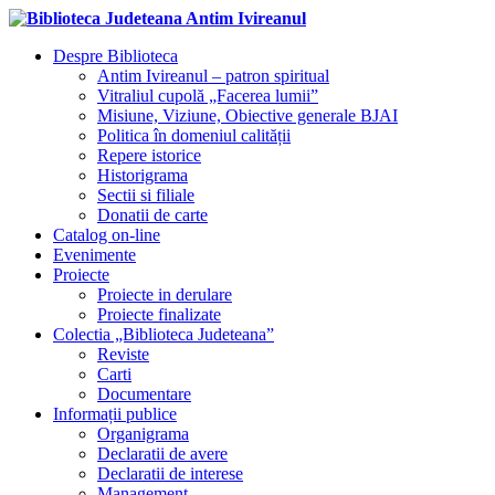
Despre Biblioteca
Antim Ivireanul – patron spiritual
Vitraliul cupolă „Facerea lumii”
Misiune, Viziune, Obiective generale BJAI
Politica în domeniul calității
Repere istorice
Historigrama
Sectii si filiale
Donatii de carte
Catalog on-line
Evenimente
Proiecte
Proiecte in derulare
Proiecte finalizate
Colectia „Biblioteca Judeteana”
Reviste
Carti
Documentare
Informații publice
Organigrama
Declaratii de avere
Declaratii de interese
Management