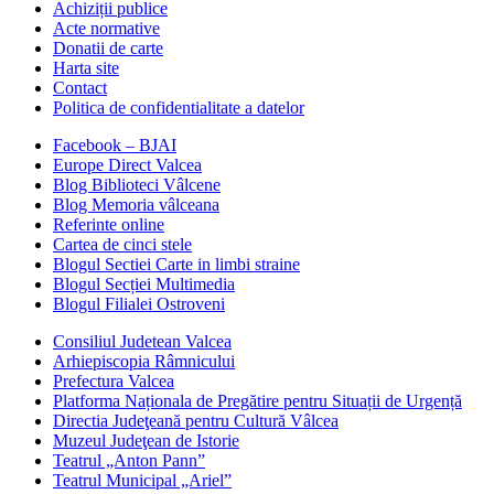
Achiziții publice
Acte normative
Donatii de carte
Harta site
Contact
Politica de confidentialitate a datelor
Facebook – BJAI
Europe Direct Valcea
Blog Biblioteci Vâlcene
Blog Memoria vâlceana
Referinte online
Cartea de cinci stele
Blogul Sectiei Carte in limbi straine
Blogul Secției Multimedia
Blogul Filialei Ostroveni
Consiliul Judetean Valcea
Arhiepiscopia Râmnicului
Prefectura Valcea
Platforma Naționala de Pregătire pentru Situații de Urgență
Directia Judeţeană pentru Cultură Vâlcea
Muzeul Judeţean de Istorie
Teatrul „Anton Pann”
Teatrul Municipal „Ariel”