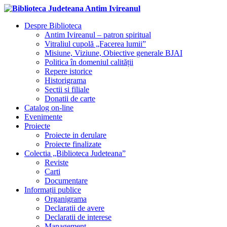
Despre Biblioteca
Antim Ivireanul – patron spiritual
Vitraliul cupolă „Facerea lumii”
Misiune, Viziune, Obiective generale BJAI
Politica în domeniul calității
Repere istorice
Historigrama
Sectii si filiale
Donatii de carte
Catalog on-line
Evenimente
Proiecte
Proiecte in derulare
Proiecte finalizate
Colectia „Biblioteca Judeteana”
Reviste
Carti
Documentare
Informații publice
Organigrama
Declaratii de avere
Declaratii de interese
Management