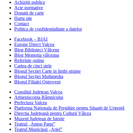
Achiziții publice
Acte normative
Donatii de carte
Harta site
Contact
Politica de confidentialitate a datelor
Facebook – BJAI
Europe Direct Valcea
Blog Biblioteci Vâlcene
Blog Memoria vâlceana
Referinte online
Cartea de cinci stele
Blogul Sectiei Carte in limbi straine
Blogul Secției Multimedia
Blogul Filialei Ostroveni
Consiliul Judetean Valcea
Arhiepiscopia Râmnicului
Prefectura Valcea
Platforma Naționala de Pregătire pentru Situații de Urgență
Directia Judeţeană pentru Cultură Vâlcea
Muzeul Judeţean de Istorie
Teatrul „Anton Pann”
Teatrul Municipal „Ariel”