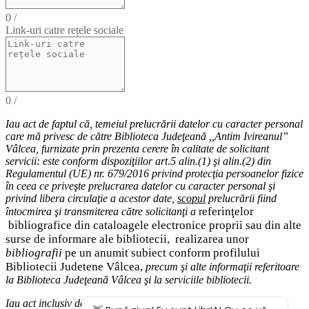
0
/
Link-uri catre rețele sociale
0
/
Iau act de faptul că,
temeiul
prelucrării datelor cu caracter personal
care mă privesc de către Biblioteca Judeţeană ,,Antim Ivireanul”
Vâlcea, furnizate prin prezenta cerere în calitate de solicitant
servicii: este conform dispoziţiilor art.5 alin.(1) şi alin.(2) din
Regulamentul (UE) nr. 679/2016 privind protecţia persoanelor fizice
în ceea ce priveşte prelucrarea datelor cu caracter personal şi
privind libera circulaţie a acestor date
,
scopul
prelucrării fiind
eferinţelor
întocmirea
şi
transmiterea
către solicitanţi a
r
bibliografice
din cataloagele electronice proprii sau din alte
surse de informare ale bibliotecii,
realizarea unor
bibliografii
pe un anumit subiect conform profilului
Bibliotecii Judetene Vâlcea,
precum şi alte
informaţii
referitoare
la Biblioteca Judeţeană Vâlcea şi
la serviciile bibliotecii
.
Iau act inclusiv de drepturile pe care le am (
dreptul de acces
la