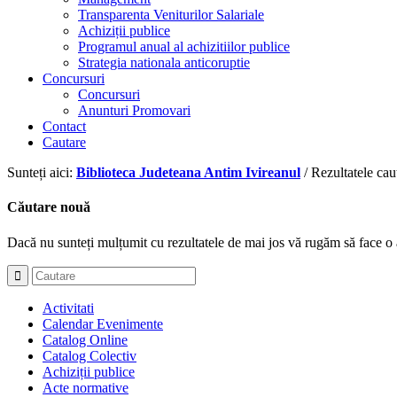
Transparenta Veniturilor Salariale
Achiziții publice
Programul anual al achizitiilor publice
Strategia nationala anticoruptie
Concursuri
Concursuri
Anunturi Promovari
Contact
Cautare
Sunteți aici:
Biblioteca Judeteana Antim Ivireanul
/
Rezultatele cau
Căutare nouă
Dacă nu sunteți mulțumit cu rezultatele de mai jos vă rugăm să face o 
Activitati
Calendar Evenimente
Catalog Online
Catalog Colectiv
Achiziții publice
Acte normative