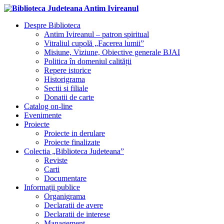
Despre Biblioteca
Antim Ivireanul – patron spiritual
Vitraliul cupolă „Facerea lumii”
Misiune, Viziune, Obiective generale BJAI
Politica în domeniul calității
Repere istorice
Historigrama
Sectii si filiale
Donatii de carte
Catalog on-line
Evenimente
Proiecte
Proiecte in derulare
Proiecte finalizate
Colectia „Biblioteca Judeteana”
Reviste
Carti
Documentare
Informații publice
Organigrama
Declaratii de avere
Declaratii de interese
Management