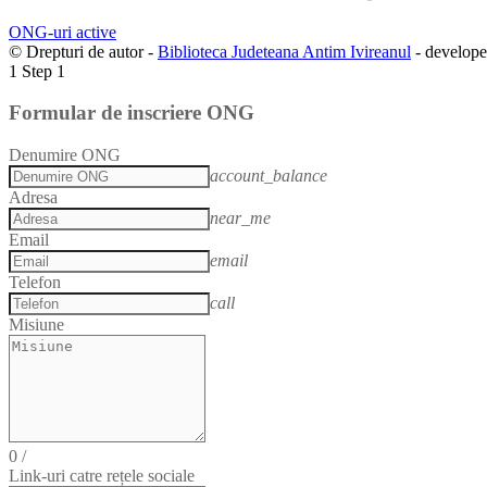
ONG-uri active
© Drepturi de autor -
Biblioteca Judeteana Antim Ivireanul
- develop
1
Step 1
Formular de inscriere ONG
Denumire ONG
account_balance
Adresa
near_me
Email
email
Telefon
call
Misiune
0
/
Link-uri catre rețele sociale