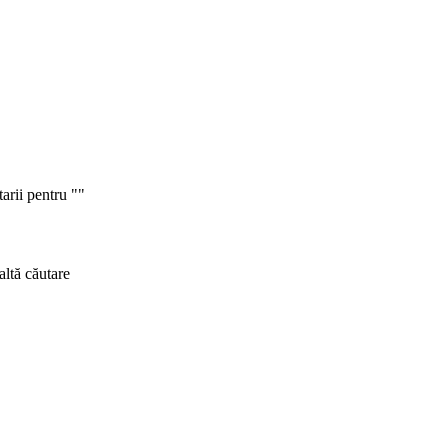
tarii pentru ""
altă căutare