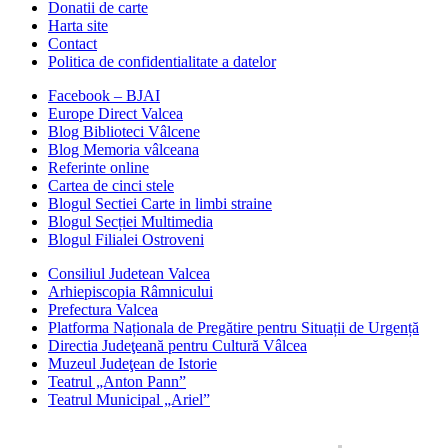
Donatii de carte
Harta site
Contact
Politica de confidentialitate a datelor
Facebook – BJAI
Europe Direct Valcea
Blog Biblioteci Vâlcene
Blog Memoria vâlceana
Referinte online
Cartea de cinci stele
Blogul Sectiei Carte in limbi straine
Blogul Secției Multimedia
Blogul Filialei Ostroveni
Consiliul Judetean Valcea
Arhiepiscopia Râmnicului
Prefectura Valcea
Platforma Naționala de Pregătire pentru Situații de Urgență
Directia Judeţeană pentru Cultură Vâlcea
Muzeul Judeţean de Istorie
Teatrul „Anton Pann”
Teatrul Municipal „Ariel”