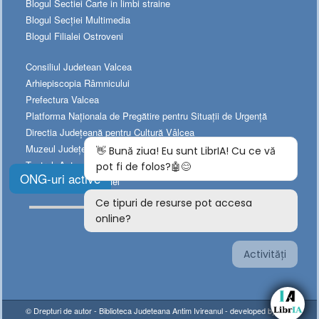
Blogul Sectiei Carte in limbi straine
Blogul Secției Multimedia
Blogul Filialei Ostroveni
Consiliul Judetean Valcea
Arhiepiscopia Râmnicului
Prefectura Valcea
Platforma Naționala de Pregătire pentru Situații de Urgență
Directia Judeţeană pentru Cultură Vâlcea
Muzeul Judeţean de Istorie
Teatrul „Anton Pann”
ONG-uri active
Teatrul Municipal „Ariel”
© Drepturi de autor -
Biblioteca Judeteana Antim Ivireanul
- developed by