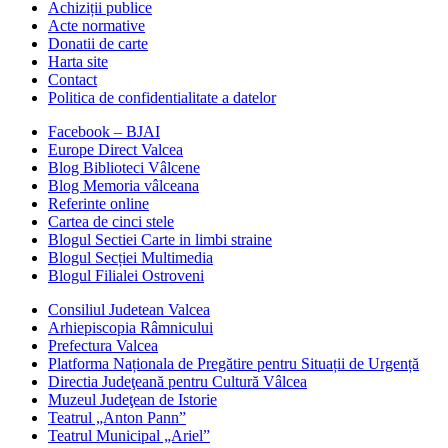
Achiziții publice
Acte normative
Donatii de carte
Harta site
Contact
Politica de confidentialitate a datelor
Facebook – BJAI
Europe Direct Valcea
Blog Biblioteci Vâlcene
Blog Memoria vâlceana
Referinte online
Cartea de cinci stele
Blogul Sectiei Carte in limbi straine
Blogul Secției Multimedia
Blogul Filialei Ostroveni
Consiliul Judetean Valcea
Arhiepiscopia Râmnicului
Prefectura Valcea
Platforma Naționala de Pregătire pentru Situații de Urgență
Directia Judeţeană pentru Cultură Vâlcea
Muzeul Judeţean de Istorie
Teatrul „Anton Pann”
Teatrul Municipal „Ariel”