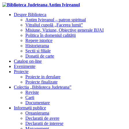
Despre Biblioteca
Antim Ivireanul – patron spiritual
Vitraliul cupolă „Facerea lumii”
Misiune, Viziune, Obiective generale BJAI
Politica în domeniul calității
Repere istorice
Historigrama
Sectii si filiale
Donatii de carte
Catalog on-line
Evenimente
Proiecte
Proiecte in derulare
Proiecte finalizate
Colectia „Biblioteca Judeteana”
Reviste
Carti
Documentare
Informații publice
Organigrama
Declaratii de avere
Declaratii de interese
Management