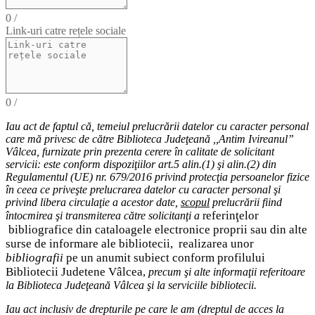
0
/
Link-uri catre rețele sociale
0
/
Iau act de faptul că,
temeiul
prelucrării datelor cu caracter personal
care mă privesc de către Biblioteca Judeţeană ,,Antim Ivireanul”
Vâlcea, furnizate prin prezenta cerere în calitate de solicitant
servicii: este conform dispoziţiilor art.5 alin.(1) şi alin.(2) din
Regulamentul (UE) nr. 679/2016 privind protecţia persoanelor fizice
în ceea ce priveşte prelucrarea datelor cu caracter personal şi
privind libera circulaţie a acestor date
,
scopul
prelucrării fiind
eferinţelor
întocmirea
şi
transmiterea
către solicitanţi a
r
bibliografice
din cataloagele electronice proprii sau din alte
surse de informare ale bibliotecii,
realizarea unor
bibliografii
pe un anumit subiect conform profilului
Bibliotecii Judetene Vâlcea,
precum şi alte
informaţii
referitoare
la Biblioteca Judeţeană Vâlcea şi
la serviciile bibliotecii
.
Iau act inclusiv de drepturile pe care le am (
dreptul de acces
la