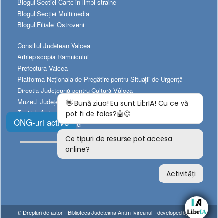
Blogul Sectiei Carte in limbi straine
Blogul Secției Multimedia
Blogul Filialei Ostroveni
Consiliul Judetean Valcea
Arhiepiscopia Râmnicului
Prefectura Valcea
Platforma Naționala de Pregătire pentru Situații de Urgență
Directia Judeţeană pentru Cultură Vâlcea
Muzeul Judeţean de Istorie
Teatrul „Anton Pann”
ONG-uri active
Teatrul Municipal „Ariel”
© Drepturi de autor -
Biblioteca Judeteana Antim Ivireanul
- developed by