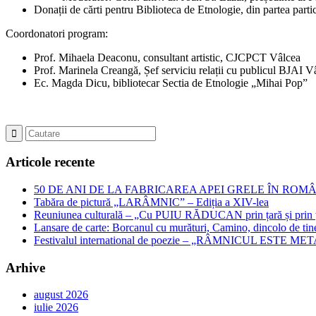
Donații de cărti pentru Biblioteca de Etnologie, din partea partic
Coordonatori program:
Prof. Mihaela Deaconu, consultant artistic, CJCPCT Vâlcea
Prof. Marinela Creangă, Șef serviciu relații cu publicul BJAI V
Ec. Magda Dicu, bibliotecar Sectia de Etnologie „Mihai Pop”
Articole recente
50 DE ANI DE LA FABRICAREA APEI GRELE ÎN ROMÂNIA – Jubil
Tabăra de pictură „LARÂMNIC” – Ediția a XIV-lea
Reuniunea culturală – „Cu PUIU RĂDUCAN prin țară și prin ța
Lansare de carte: Borcanul cu murături, Camino, dincolo de tin
Festivalul international de poezie – „RÂMNICUL ESTE META
Arhive
august 2026
iulie 2026