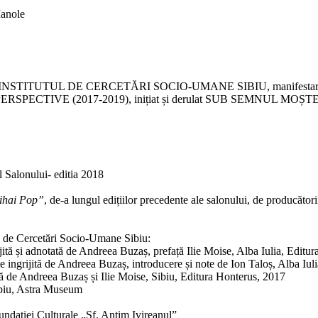
Manole
TUL DE CERCETĂRI SOCIO-UMANE SIBIU, manifestare integrată 
CTIVE (2017-2019), inițiat și derulat SUB SEMNUL MOȘ
l Salonului- editia 2018
ihai Pop”
, de-a lungul edițiilor precedente ale salonului, de producător
l de Cercetări Socio-Umane Sibiu:
ită și adnotată de Andreea Buzaș, prefață Ilie Moise, Alba Iulia, Edit
 ingrijită de Andreea Buzaș, introducere și note de Ion Taloș, Alba Iu
ă de Andreea Buzaș și Ilie Moise, Sibiu, Editura Honterus, 2017
ibiu, Astra Museum
Fundației Culturale „Sf. Antim Ivireanul”