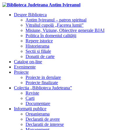
Despre Biblioteca
Antim Ivireanul – patron spiritual
Vitraliul cupolă „Facerea lumii”
Misiune, Viziune, Obiective generale BJAI
Politica în domeniul calității
Repere istorice
Historigrama
Sectii si filiale
Donatii de carte
Catalog on-line
Evenimente
Proiecte
Proiecte in derulare
Proiecte finalizate
Colectia „Biblioteca Judeteana”
Reviste
Carti
Documentare
Informații publice
Organigrama
Declaratii de avere
Declaratii de interese
Management