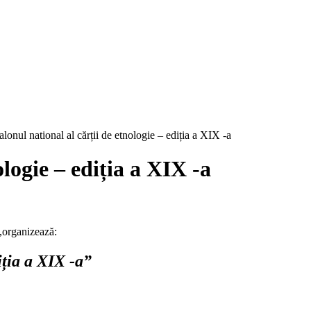
alonul national al cărții de etnologie – ediția a XIX -a
ologie – ediția a XIX -a
,organizează:
iția a XIX -a”