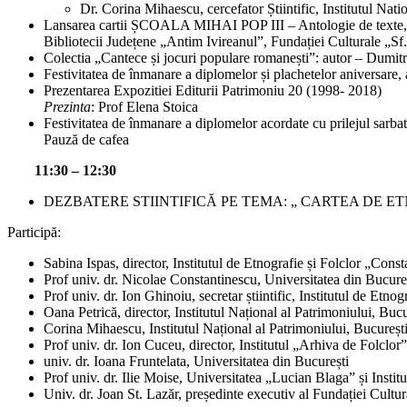
Dr. Corina Mihaescu, cercefator Știintific, Institutul Nati
Lansarea cartii ȘCOALA MIHAI POP III – Antologie de texte, edi
Bibliotecii Județene „Antim Ivireanul”, Fundației Culturale „S
Colectia „Cantece și jocuri populare romanești”: autor – Dumi
Festivitatea de înmanare a diplomelor și plachetelor aniversare
Prezentarea Expozitiei Editurii Patrimoniu 20 (1998- 2018)
Prezinta
: Prof Elena Stoica
Festivitatea de înmanare a diplomelor acordate cu prilejul sarbat
Pauză de cafea
11:30 – 12:30
DEZBATERE STIINTIFICĂ PE TEMA: „ CARTEA DE 
Participă:
Sabina Ispas, director, Institutul de Etnografie și Folclor „Cons
Prof univ. dr. Nicolae Constantinescu, Universitatea din Bucure
Prof univ. dr. Ion Ghinoiu, secretar știintific, Institutul de Etno
Oana Petrică, director, Institutul Național al Patrimoniului, Bucu
Corina Mihaescu, Institutul Național al Patrimoniului, Bucureșt
Prof univ. dr. Ion Cuceu, director, Institutul „Arhiva de Folc
univ. dr. Ioana Fruntelata, Universitatea din București
Prof univ. dr. Ilie Moise, Universitatea „Lucian Blaga” și Insti
Univ. dr. Joan St. Lazăr, președinte executiv al Fundației Cultu