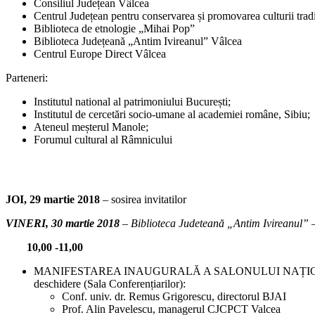
Consiliul Județean Vâlcea
Centrul Județean pentru conservarea și promovarea culturii trad
Biblioteca de etnologie „Mihai Pop”
Biblioteca Județeană „Antim Ivireanul” Vâlcea
Centrul Europe Direct Vâlcea
Parteneri:
Institutul national al patrimoniului București;
Institutul de cercetări socio-umane al academiei române, Sibiu;
Ateneul meșterul Manole;
Forumul cultural al Râmnicului
JOI, 29 martie 2018
– sosirea invitatilor
VINERI, 30 martie 2018
– Biblioteca Judeteană „Antim Ivireanul” –
10,00 -11,00
MANIFESTAREA INAUGURALĂ A SALONULUI NAȚIONAL AL CĂRȚI
deschidere (Sala Conferențiarilor):
Conf. univ. dr. Remus Grigorescu, directorul BJAI
Prof. Alin Pavelescu, managerul CJCPCT Valcea