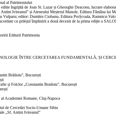
onal al Patrimoniului
tie îngrijită de Joan St. Lazar și Gheorghe Deaconu, lucrare elaborate
f. Antim Ivireanul” și Ateneului Meșterul Manole, Editura Fântâna lui M
tru Vulparu; editor: Dumitru Ciobanu, Editura ProȘcoala, Ramnicu-Valc
, acordate cu prilejul împlinirii a două decenii de la prima ediție a S
oririi Editurii Patrimoniu
ETNOLOGIE ÎNTRE CERCETAREA FUNDAMENTALĂ, ȘI CERC
tantin Brăiloiu”, București
ști
grafie și Folclor „Constantin Brailoiu”, București
rești
i
lor” al Academiei Romane, Cluj-Napoca
tutul de Cercetări Socio-Umane Sibiu
rale „Sf. Antim Ivireanul”