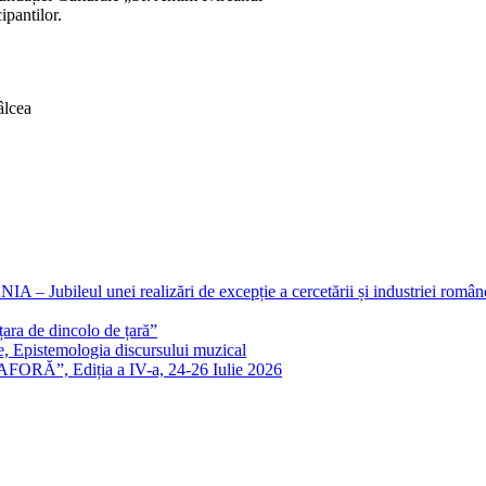
ipantilor.
âlcea
eul unei realizări de excepție a cercetării și industriei române
ra de dincolo de țară”
e, Epistemologia discursului muzical
FORĂ”, Ediția a IV-a, 24-26 Iulie 2026