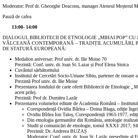
Moderator: Prof dr. Gheorghe Deaconu, manager Ateneul Meșterul 
Pauză de cafea
13:00- 14:00
DIALOGUL BIBLIOTECII DE ETNOLOGIE „MIHAI POP” CU INSTITU
VÂLCEANĂ CONTEMPORANĂ – TRADIȚII, ACUMULĂRI, PERSPE
DE STATURĂ EUROPEANĂ:
Medalion aniversar: Prof univ. dr. Ilie Moise 70
Prezintă: Conf. univ. dr. loan St. Lazar și Prof Elena Stoica
Cuvântul sărbătoritului
Institutul de Cercetări Socio-Umane Sibiu, partener de onoare a
Prezintă Prof univ. dr. Ilie Moise
Prezentarea fondului de carte oferit Bibliotecii de Etnologie
„M
acest prilej.
Prezintă: Prof dr. Dumitru Lazăr
Prezentarea volumelor editate de Academia Română – Institutu
Corespondență Ovidiu Bârlea – Doina Blaga, ediție îngrij
Ovidiu Bîrlea Ion Taloș, Corespondență 1963-1977, ediție
Din etnologia germanilor din România, antologie realizat
Studii și comunicări de etnologie, tomul XXXI/ 2017, S
Prezintă: Dr. Andreea BUZAȘ
Moderator: Conf. univ. dr. Joan St. Lazăr, președinte al 