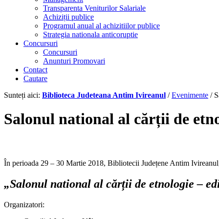
Transparenta Veniturilor Salariale
Achiziții publice
Programul anual al achizitiilor publice
Strategia nationala anticoruptie
Concursuri
Concursuri
Anunturi Promovari
Contact
Cautare
Sunteți aici:
Biblioteca Judeteana Antim Ivireanul
/
Evenimente
/
S
Salonul national al cărții de etn
În perioada 29 – 30 Martie 2018, Bibliotecii Județene Antim Ivireanul
„Salonul national al cărții de etnologie – ed
Organizatori: