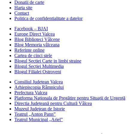
Donatii de carte
Harta site
Contact
Politica de confidentialitate a datelor
Facebook – BJAI
Europe Direct Valcea
Blog Biblioteci Vâlcene
Blog Memoria vâlceana
Referinte online
Cartea de cinci stele
Blogul Sectiei Carte in limbi straine
Blogul Secției Multimedia
Blogul Filialei Ostroveni
Consiliul Judetean Valcea
Arhiepiscopia Râmnicului
Prefectura Valcea
Platforma Naționala de Pregătire pentru Situații de Urgență
Directia Judeţeană pentru Cultură Vâlcea
Muzeul Judeţean de Istorie
Teatrul „Anton Pann”
Teatrul Municipal „Ariel”