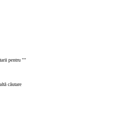
tarii pentru ""
altă căutare