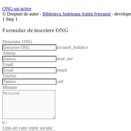
ONG-uri active
© Drepturi de autor -
Biblioteca Judeteana Antim Ivireanul
- develop
1
Step 1
Formular de inscriere ONG
Denumire ONG
account_balance
Adresa
near_me
Email
email
Telefon
call
Misiune
0
/
Link-uri catre rețele sociale