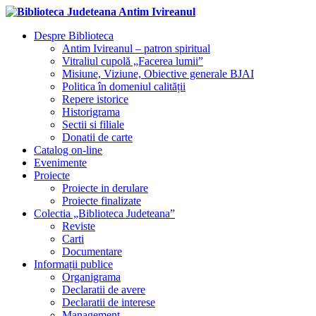
Despre Biblioteca
Antim Ivireanul – patron spiritual
Vitraliul cupolă „Facerea lumii”
Misiune, Viziune, Obiective generale BJAI
Politica în domeniul calității
Repere istorice
Historigrama
Sectii si filiale
Donatii de carte
Catalog on-line
Evenimente
Proiecte
Proiecte in derulare
Proiecte finalizate
Colectia „Biblioteca Judeteana”
Reviste
Carti
Documentare
Informații publice
Organigrama
Declaratii de avere
Declaratii de interese
Management