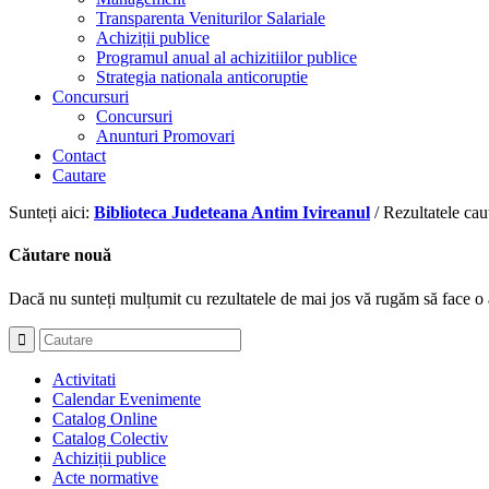
Transparenta Veniturilor Salariale
Achiziții publice
Programul anual al achizitiilor publice
Strategia nationala anticoruptie
Concursuri
Concursuri
Anunturi Promovari
Contact
Cautare
Sunteți aici:
Biblioteca Judeteana Antim Ivireanul
/
Rezultatele cau
Căutare nouă
Dacă nu sunteți mulțumit cu rezultatele de mai jos vă rugăm să face o 
Activitati
Calendar Evenimente
Catalog Online
Catalog Colectiv
Achiziții publice
Acte normative