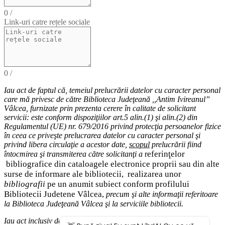
0
/
Link-uri catre rețele sociale
0
/
Iau act de faptul că,
temeiul
prelucrării datelor cu caracter personal
care mă privesc de către Biblioteca Judeţeană ,,Antim Ivireanul”
Vâlcea, furnizate prin prezenta cerere în calitate de solicitant
servicii: este conform dispoziţiilor art.5 alin.(1) şi alin.(2) din
Regulamentul (UE) nr. 679/2016 privind protecţia persoanelor fizice
în ceea ce priveşte prelucrarea datelor cu caracter personal şi
privind libera circulaţie a acestor date
,
scopul
prelucrării fiind
eferinţelor
întocmirea
şi
transmiterea
către solicitanţi a
r
bibliografice
din cataloagele electronice proprii sau din alte
surse de informare ale bibliotecii,
realizarea unor
bibliografii
pe un anumit subiect conform profilului
Bibliotecii Judetene Vâlcea,
precum şi alte
informaţii
referitoare
la Biblioteca Judeţeană Vâlcea şi
la serviciile bibliotecii
.
Iau act inclusiv de drepturile pe care le am (
dreptul de acces
la