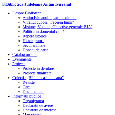
Despre Biblioteca
Antim Ivireanul – patron spiritual
Vitraliul cupolă „Facerea lumii”
Misiune, Viziune, Obiective generale BJAI
Politica în domeniul calității
Repere istorice
Historigrama
Sectii si filiale
Donatii de carte
Catalog on-line
Evenimente
Proiecte
Proiecte in derulare
Proiecte finalizate
Colectia „Biblioteca Judeteana”
Reviste
Carti
Documentare
Informații publice
Organigrama
Declaratii de avere
Declaratii de interese
Management