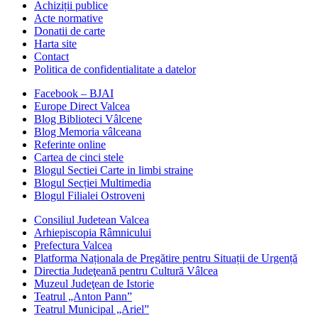
Achiziții publice
Acte normative
Donatii de carte
Harta site
Contact
Politica de confidentialitate a datelor
Facebook – BJAI
Europe Direct Valcea
Blog Biblioteci Vâlcene
Blog Memoria vâlceana
Referinte online
Cartea de cinci stele
Blogul Sectiei Carte in limbi straine
Blogul Secției Multimedia
Blogul Filialei Ostroveni
Consiliul Judetean Valcea
Arhiepiscopia Râmnicului
Prefectura Valcea
Platforma Naționala de Pregătire pentru Situații de Urgență
Directia Judeţeană pentru Cultură Vâlcea
Muzeul Judeţean de Istorie
Teatrul „Anton Pann”
Teatrul Municipal „Ariel”