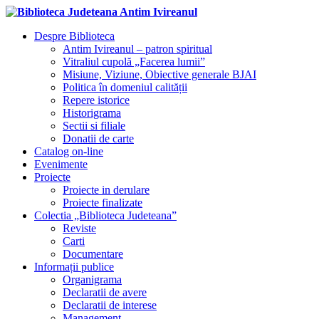
Despre Biblioteca
Antim Ivireanul – patron spiritual
Vitraliul cupolă „Facerea lumii”
Misiune, Viziune, Obiective generale BJAI
Politica în domeniul calității
Repere istorice
Historigrama
Sectii si filiale
Donatii de carte
Catalog on-line
Evenimente
Proiecte
Proiecte in derulare
Proiecte finalizate
Colectia „Biblioteca Judeteana”
Reviste
Carti
Documentare
Informații publice
Organigrama
Declaratii de avere
Declaratii de interese
Management