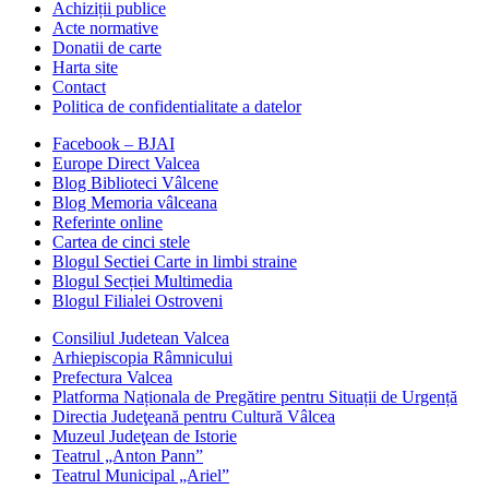
Achiziții publice
Acte normative
Donatii de carte
Harta site
Contact
Politica de confidentialitate a datelor
Facebook – BJAI
Europe Direct Valcea
Blog Biblioteci Vâlcene
Blog Memoria vâlceana
Referinte online
Cartea de cinci stele
Blogul Sectiei Carte in limbi straine
Blogul Secției Multimedia
Blogul Filialei Ostroveni
Consiliul Judetean Valcea
Arhiepiscopia Râmnicului
Prefectura Valcea
Platforma Naționala de Pregătire pentru Situații de Urgență
Directia Judeţeană pentru Cultură Vâlcea
Muzeul Judeţean de Istorie
Teatrul „Anton Pann”
Teatrul Municipal „Ariel”