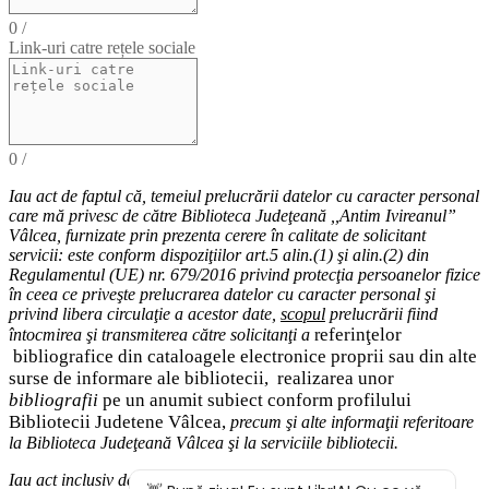
0
/
Link-uri catre rețele sociale
0
/
Iau act de faptul că,
temeiul
prelucrării datelor cu caracter personal
care mă privesc de către Biblioteca Judeţeană ,,Antim Ivireanul”
Vâlcea, furnizate prin prezenta cerere în calitate de solicitant
servicii: este conform dispoziţiilor art.5 alin.(1) şi alin.(2) din
Regulamentul (UE) nr. 679/2016 privind protecţia persoanelor fizice
în ceea ce priveşte prelucrarea datelor cu caracter personal şi
privind libera circulaţie a acestor date
,
scopul
prelucrării fiind
eferinţelor
întocmirea
şi
transmiterea
către solicitanţi a
r
bibliografice
din cataloagele electronice proprii sau din alte
surse de informare ale bibliotecii,
realizarea unor
bibliografii
pe un anumit subiect conform profilului
Bibliotecii Judetene Vâlcea,
precum şi alte
informaţii
referitoare
la Biblioteca Judeţeană Vâlcea şi
la serviciile bibliotecii
.
Iau act inclusiv de drepturile pe care le am (
dreptul de acces
la