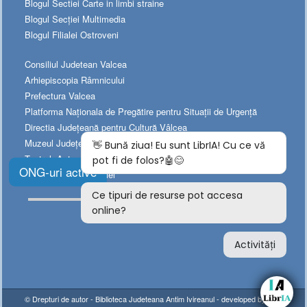
Blogul Sectiei Carte in limbi straine
Blogul Secției Multimedia
Blogul Filialei Ostroveni
Consiliul Judetean Valcea
Arhiepiscopia Râmnicului
Prefectura Valcea
Platforma Naționala de Pregătire pentru Situații de Urgență
Directia Judeţeană pentru Cultură Vâlcea
Muzeul Judeţean de Istorie
Teatrul „Anton Pann”
ONG-uri active
Teatrul Municipal „Ariel”
© Drepturi de autor -
Biblioteca Judeteana Antim Ivireanul
- developed by