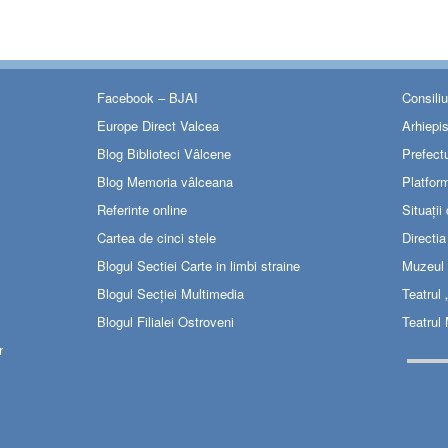
Facebook – BJAI
Consili
Europe Direct Valcea
Arhiepi
Blog Biblioteci Vâlcene
Prefect
Blog Memoria vâlceana
Platfor
Referinte online
Situații
Cartea de cinci stele
Directi
Blogul Sectiei Carte in limbi straine
Muzeul 
Blogul Secției Multimedia
Teatrul
Blogul Filialei Ostroveni
Teatrul 
r