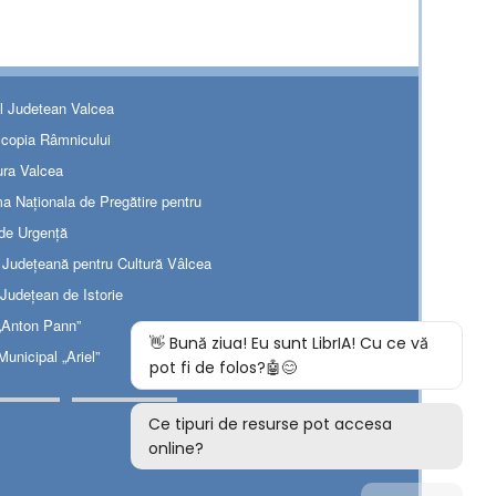
ul Judetean Valcea
scopia Râmnicului
ura Valcea
ma Naționala de Pregătire pentru
 de Urgență
a Judeţeană pentru Cultură Vâlcea
Judeţean de Istorie
 „Anton Pann”
Municipal „Ariel”