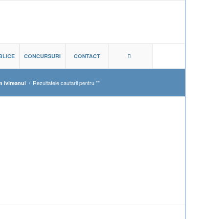
BLICE
CONCURSURI
CONTACT
/
Rezultatele cautarii pentru ""
 Ivireanul