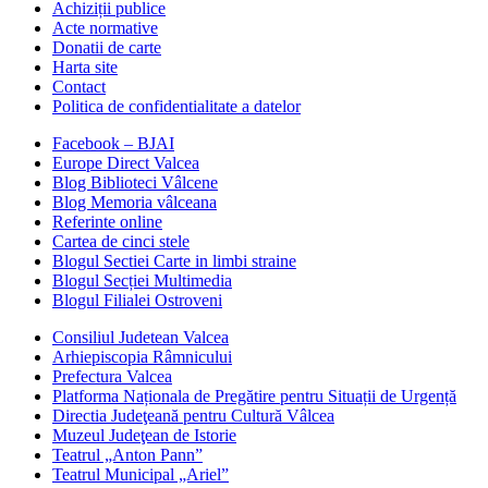
Achiziții publice
Acte normative
Donatii de carte
Harta site
Contact
Politica de confidentialitate a datelor
Facebook – BJAI
Europe Direct Valcea
Blog Biblioteci Vâlcene
Blog Memoria vâlceana
Referinte online
Cartea de cinci stele
Blogul Sectiei Carte in limbi straine
Blogul Secției Multimedia
Blogul Filialei Ostroveni
Consiliul Judetean Valcea
Arhiepiscopia Râmnicului
Prefectura Valcea
Platforma Naționala de Pregătire pentru Situații de Urgență
Directia Judeţeană pentru Cultură Vâlcea
Muzeul Judeţean de Istorie
Teatrul „Anton Pann”
Teatrul Municipal „Ariel”