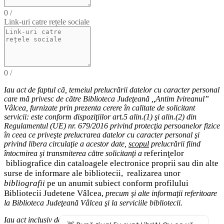
0
/
Link-uri catre rețele sociale
0
/
Iau act de faptul că,
temeiul
prelucrării datelor cu caracter personal
care mă privesc de către Biblioteca Judeţeană ,,Antim Ivireanul”
Vâlcea, furnizate prin prezenta cerere în calitate de solicitant
servicii: este conform dispoziţiilor art.5 alin.(1) şi alin.(2) din
Regulamentul (UE) nr. 679/2016 privind protecţia persoanelor fizice
în ceea ce priveşte prelucrarea datelor cu caracter personal şi
privind libera circulaţie a acestor date
,
scopul
prelucrării fiind
eferinţelor
întocmirea
şi
transmiterea
către solicitanţi a
r
bibliografice
din cataloagele electronice proprii sau din alte
surse de informare ale bibliotecii,
realizarea unor
bibliografii
pe un anumit subiect conform profilului
Bibliotecii Judetene Vâlcea,
precum şi alte
informaţii
referitoare
la Biblioteca Judeţeană Vâlcea şi
la serviciile bibliotecii
.
Iau act inclusiv de drepturile pe care le am (
dreptul de acces
la