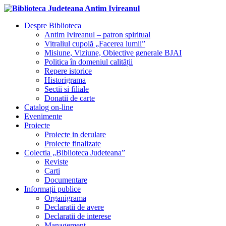
Despre Biblioteca
Antim Ivireanul – patron spiritual
Vitraliul cupolă „Facerea lumii”
Misiune, Viziune, Obiective generale BJAI
Politica în domeniul calității
Repere istorice
Historigrama
Sectii si filiale
Donatii de carte
Catalog on-line
Evenimente
Proiecte
Proiecte in derulare
Proiecte finalizate
Colectia „Biblioteca Judeteana”
Reviste
Carti
Documentare
Informații publice
Organigrama
Declaratii de avere
Declaratii de interese
Management