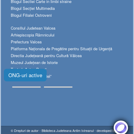
Blogul Sectiei Carte in limbi straine
Blogul Secției Multimedia
Blogul Filialei Ostroveni
Consiliul Judetean Valcea
Arhiepiscopia Râmnicului
Prefectura Valcea
Platforma Naționala de Pregătire pentru Situații de Urgență
Directia Judeţeană pentru Cultură Vâlcea
Muzeul Judeţean de Istorie
Teatrul „Anton Pann”
ONG-uri active
Teatrul Municipal „Ariel”
© Drepturi de autor -
Biblioteca Judeteana Antim Ivireanul
- developed by