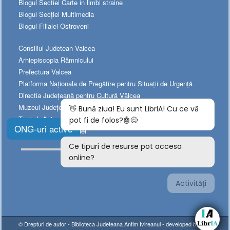
Blogul Sectiei Carte in limbi straine
Blogul Secției Multimedia
Blogul Filialei Ostroveni
Consiliul Judetean Valcea
Arhiepiscopia Râmnicului
Prefectura Valcea
Platforma Naționala de Pregătire pentru Situații de Urgență
Directia Judeţeană pentru Cultură Vâlcea
Muzeul Judeţean de Istorie
Teatrul „Anton Pann”
ONG-uri active
Teatrul Municipal „Ariel”
© Drepturi de autor -
Biblioteca Judeteana Antim Ivireanul
- developed by