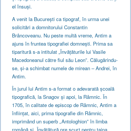
el însuşi.
A venit la Bucureşti ca tipograf, în urma unei
solicitări a domnitorului Constantin
Brâncoveanu. Nu peste multă vreme, Antim a
ajuns în fruntea tipografiei domneşti. Prima sa
tiparitură s-a intitulat „Învăţăturile lui Vasile
Macedoneanul către fiul său Leon”. Călugărindu-
se, şi-a schimbat numele de mirean – Andrei, în
Antim.
În jurul lui Antim s-a format o adevarată şcoală
tipografică, la Snagov şi apoi, la Râmnic. În
1705, în calitate de episcop de Râmnic, Antim a
înființat, aici, prima tipografie din Râmnic,
imprimând un superb „Antologhion” în limba
română şi „Învățătură pre scurt pentru taina