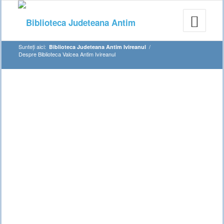
Sunteți aici:
/
Biblioteca Judeteana Antim Ivireanul
Despre Biblioteca Valcea Antim Ivireanul