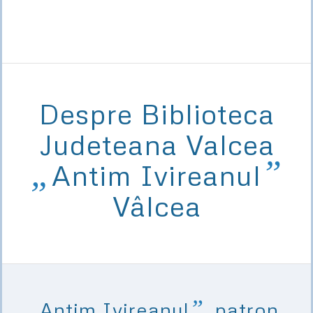
Despre Biblioteca
Judeteana Valcea
„
”
Antim Ivireanul
Vâlcea
„
”
Antim Ivireanul
, patron