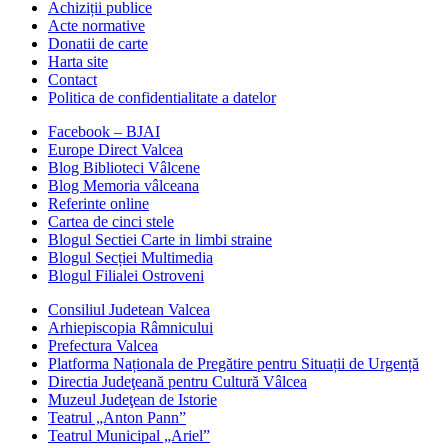
Achiziții publice
Acte normative
Donatii de carte
Harta site
Contact
Politica de confidentialitate a datelor
Facebook – BJAI
Europe Direct Valcea
Blog Biblioteci Vâlcene
Blog Memoria vâlceana
Referinte online
Cartea de cinci stele
Blogul Sectiei Carte in limbi straine
Blogul Secției Multimedia
Blogul Filialei Ostroveni
Consiliul Judetean Valcea
Arhiepiscopia Râmnicului
Prefectura Valcea
Platforma Naționala de Pregătire pentru Situații de Urgență
Directia Judeţeană pentru Cultură Vâlcea
Muzeul Judeţean de Istorie
Teatrul „Anton Pann”
Teatrul Municipal „Ariel”