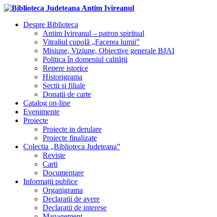
Despre Biblioteca
Antim Ivireanul – patron spiritual
Vitraliul cupolă „Facerea lumii”
Misiune, Viziune, Obiective generale BJAI
Politica în domeniul calității
Repere istorice
Historigrama
Sectii si filiale
Donatii de carte
Catalog on-line
Evenimente
Proiecte
Proiecte in derulare
Proiecte finalizate
Colectia „Biblioteca Judeteana”
Reviste
Carti
Documentare
Informații publice
Organigrama
Declaratii de avere
Declaratii de interese
Management