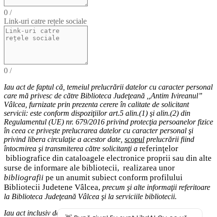
0
/
Link-uri catre rețele sociale
0
/
Iau act de faptul că,
temeiul
prelucrării datelor cu caracter personal
care mă privesc de către Biblioteca Judeţeană ,,Antim Ivireanul”
Vâlcea, furnizate prin prezenta cerere în calitate de solicitant
servicii: este conform dispoziţiilor art.5 alin.(1) şi alin.(2) din
Regulamentul (UE) nr. 679/2016 privind protecţia persoanelor fizice
în ceea ce priveşte prelucrarea datelor cu caracter personal şi
privind libera circulaţie a acestor date
,
scopul
prelucrării fiind
eferinţelor
întocmirea
şi
transmiterea
către solicitanţi a
r
bibliografice
din cataloagele electronice proprii sau din alte
surse de informare ale bibliotecii,
realizarea unor
bibliografii
pe un anumit subiect conform profilului
Bibliotecii Judetene Vâlcea,
precum şi alte
informaţii
referitoare
la Biblioteca Judeţeană Vâlcea şi
la serviciile bibliotecii
.
Iau act inclusiv de drepturile pe care le am (
dreptul de acces
la