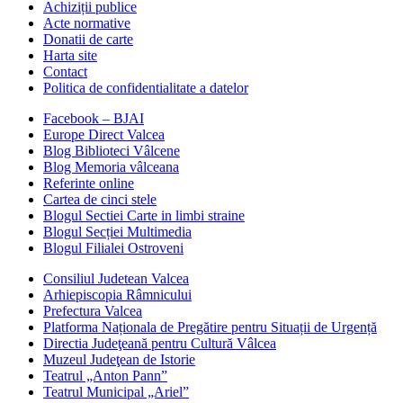
Achiziții publice
Acte normative
Donatii de carte
Harta site
Contact
Politica de confidentialitate a datelor
Facebook – BJAI
Europe Direct Valcea
Blog Biblioteci Vâlcene
Blog Memoria vâlceana
Referinte online
Cartea de cinci stele
Blogul Sectiei Carte in limbi straine
Blogul Secției Multimedia
Blogul Filialei Ostroveni
Consiliul Judetean Valcea
Arhiepiscopia Râmnicului
Prefectura Valcea
Platforma Naționala de Pregătire pentru Situații de Urgență
Directia Judeţeană pentru Cultură Vâlcea
Muzeul Judeţean de Istorie
Teatrul „Anton Pann”
Teatrul Municipal „Ariel”