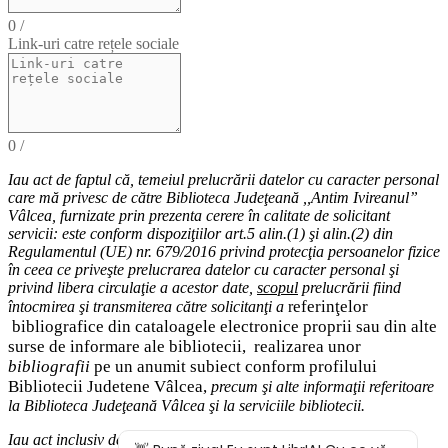
0
/
Link-uri catre rețele sociale
0
/
Iau act de faptul că,
temeiul
prelucrării datelor cu caracter personal
care mă privesc de către Biblioteca Judeţeană ,,Antim Ivireanul”
Vâlcea, furnizate prin prezenta cerere în calitate de solicitant
servicii: este conform dispoziţiilor art.5 alin.(1) şi alin.(2) din
Regulamentul (UE) nr. 679/2016 privind protecţia persoanelor fizice
în ceea ce priveşte prelucrarea datelor cu caracter personal şi
privind libera circulaţie a acestor date
,
scopul
prelucrării fiind
eferinţelor
întocmirea
şi
transmiterea
către solicitanţi a
r
bibliografice
din cataloagele electronice proprii sau din alte
surse de informare ale bibliotecii,
realizarea unor
bibliografii
pe un anumit subiect conform profilului
Bibliotecii Judetene Vâlcea,
precum şi alte
informaţii
referitoare
la Biblioteca Judeţeană Vâlcea şi
la serviciile bibliotecii
.
Iau act inclusiv de drepturile pe care le am (
dreptul de acces
la