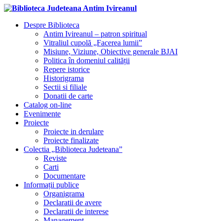
Despre Biblioteca
Antim Ivireanul – patron spiritual
Vitraliul cupolă „Facerea lumii”
Misiune, Viziune, Obiective generale BJAI
Politica în domeniul calității
Repere istorice
Historigrama
Sectii si filiale
Donatii de carte
Catalog on-line
Evenimente
Proiecte
Proiecte in derulare
Proiecte finalizate
Colectia „Biblioteca Judeteana”
Reviste
Carti
Documentare
Informații publice
Organigrama
Declaratii de avere
Declaratii de interese
Management