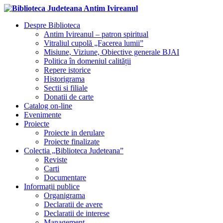
Despre Biblioteca
Antim Ivireanul – patron spiritual
Vitraliul cupolă „Facerea lumii”
Misiune, Viziune, Obiective generale BJAI
Politica în domeniul calității
Repere istorice
Historigrama
Sectii si filiale
Donatii de carte
Catalog on-line
Evenimente
Proiecte
Proiecte in derulare
Proiecte finalizate
Colectia „Biblioteca Judeteana”
Reviste
Carti
Documentare
Informații publice
Organigrama
Declaratii de avere
Declaratii de interese
Management