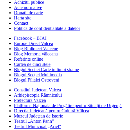
Achiziții publice
Acte normative
Donatii de carte
Harta site
Contact
Politica de confidentialitate a datelor
Facebook – BJAI
Europe Direct Valcea
Blog Biblioteci Vâlcene
Blog Memoria vâlceana
Referinte online
Cartea de cinci stele
Blogul Sectiei Carte in limbi straine
Blogul Secției Multimedia
Blogul Filialei Ostroveni
Consiliul Judetean Valcea
Arhiepiscopia Râmnicului
Prefectura Valcea
Platforma Naționala de Pregătire pentru Situații de Urgență
Directia Judeţeană pentru Cultură Vâlcea
Muzeul Judeţean de Istorie
Teatrul „Anton Pann”
Teatrul Municipal „Ariel”