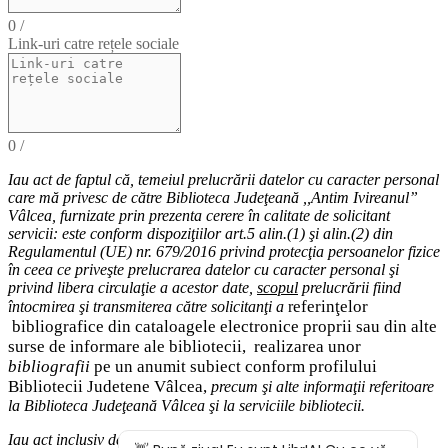
0
/
Link-uri catre rețele sociale
0
/
Iau act de faptul că,
temeiul
prelucrării datelor cu caracter personal
care mă privesc de către Biblioteca Judeţeană ,,Antim Ivireanul”
Vâlcea, furnizate prin prezenta cerere în calitate de solicitant
servicii: este conform dispoziţiilor art.5 alin.(1) şi alin.(2) din
Regulamentul (UE) nr. 679/2016 privind protecţia persoanelor fizice
în ceea ce priveşte prelucrarea datelor cu caracter personal şi
privind libera circulaţie a acestor date
,
scopul
prelucrării fiind
eferinţelor
întocmirea
şi
transmiterea
către solicitanţi a
r
bibliografice
din cataloagele electronice proprii sau din alte
surse de informare ale bibliotecii,
realizarea unor
bibliografii
pe un anumit subiect conform profilului
Bibliotecii Judetene Vâlcea,
precum şi alte
informaţii
referitoare
la Biblioteca Judeţeană Vâlcea şi
la serviciile bibliotecii
.
Iau act inclusiv de drepturile pe care le am (
dreptul de acces
la