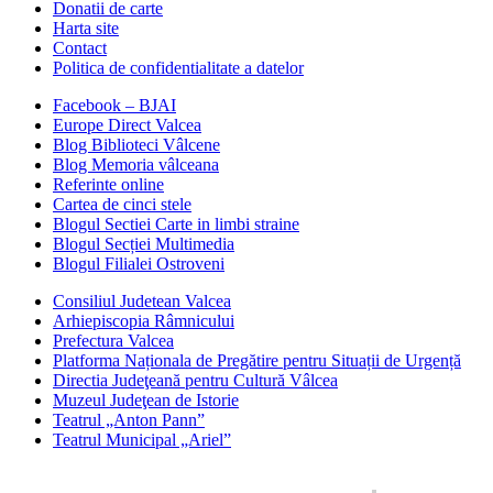
Donatii de carte
Harta site
Contact
Politica de confidentialitate a datelor
Facebook – BJAI
Europe Direct Valcea
Blog Biblioteci Vâlcene
Blog Memoria vâlceana
Referinte online
Cartea de cinci stele
Blogul Sectiei Carte in limbi straine
Blogul Secției Multimedia
Blogul Filialei Ostroveni
Consiliul Judetean Valcea
Arhiepiscopia Râmnicului
Prefectura Valcea
Platforma Naționala de Pregătire pentru Situații de Urgență
Directia Judeţeană pentru Cultură Vâlcea
Muzeul Judeţean de Istorie
Teatrul „Anton Pann”
Teatrul Municipal „Ariel”