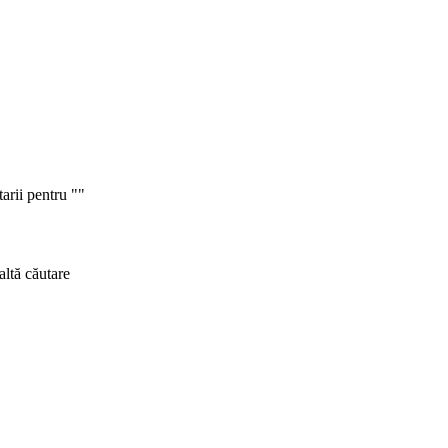
tarii pentru ""
altă căutare