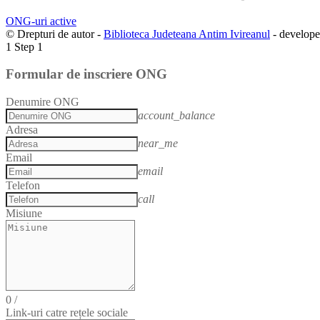
ONG-uri active
© Drepturi de autor -
Biblioteca Judeteana Antim Ivireanul
- develop
1
Step 1
Formular de inscriere ONG
Denumire ONG
account_balance
Adresa
near_me
Email
email
Telefon
call
Misiune
0
/
Link-uri catre rețele sociale