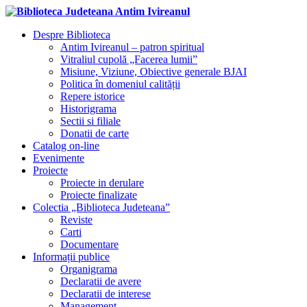
Despre Biblioteca
Antim Ivireanul – patron spiritual
Vitraliul cupolă „Facerea lumii”
Misiune, Viziune, Obiective generale BJAI
Politica în domeniul calității
Repere istorice
Historigrama
Sectii si filiale
Donatii de carte
Catalog on-line
Evenimente
Proiecte
Proiecte in derulare
Proiecte finalizate
Colectia „Biblioteca Judeteana”
Reviste
Carti
Documentare
Informații publice
Organigrama
Declaratii de avere
Declaratii de interese
Management