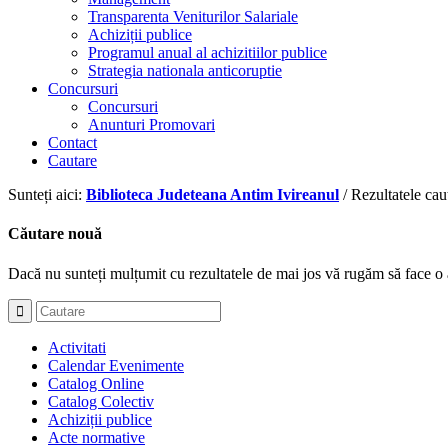
Transparenta Veniturilor Salariale
Achiziții publice
Programul anual al achizitiilor publice
Strategia nationala anticoruptie
Concursuri
Concursuri
Anunturi Promovari
Contact
Cautare
Sunteți aici:
Biblioteca Judeteana Antim Ivireanul
/
Rezultatele cau
Căutare nouă
Dacă nu sunteți mulțumit cu rezultatele de mai jos vă rugăm să face o 
Activitati
Calendar Evenimente
Catalog Online
Catalog Colectiv
Achiziții publice
Acte normative