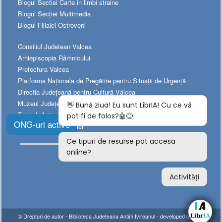
Blogul Sectiei Carte in limbi straine
Blogul Secției Multimedia
Blogul Filialei Ostroveni
Consiliul Judetean Valcea
Arhiepiscopia Râmnicului
Prefectura Valcea
Platforma Naționala de Pregătire pentru Situații de Urgență
Directia Judeţeană pentru Cultură Vâlcea
Muzeul Judeţean de Istorie
Teatrul „Anton Pann”
ONG-uri active
Teatrul Municipal „Ariel”
© Drepturi de autor -
Biblioteca Judeteana Antim Ivireanul
- developed by